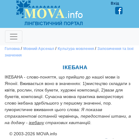
Вхід
/
/
/
Головна
Мовний Арсенал
Культура мовлення
Запозичення та їхні
значення
ІКЕБАНА
ІКЕБАНА - слово-поняття, що прийшло до нашої мови із
Японії. Вживається воно в значеннях: 1)мис­тецтво складати з
квітів, рослин, гілок букети, художні композиції, 2)вази для
букетів, композиції. Сучасна мовна практика використовує
слово ікебана здебільшого у першому значенні, пор.
гумористичне вживання цього слова:
Я показав
страхагентові останній червінець, передостанні штани, а
на додачу -
ікебану
страхових квитанцій.
© 2003-2026 MOVA.info