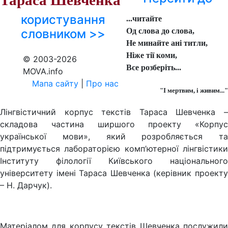
Тараса Шевченка
користування
...читайте
словником >>
Од слова до слова,
Не минайте ані титли,
Ніже тії коми,
© 2003-2026
Все розберіть...
MOVA.info
Мапа сайту
|
Про нас
"І мертвим, і живим..."
Лінгвістичний корпус текстів Тараса Шевченка –
складова частина ширшого проекту «Корпус
української мови», який розробляється та
підтримується лабораторією комп’ютерної лінгвістики
Інституту філології Київського національного
університету імені Тараса Шевченка (керівник проекту
– Н. Дарчук).
Матеріалом для корпусу текстів Шевченка послужили