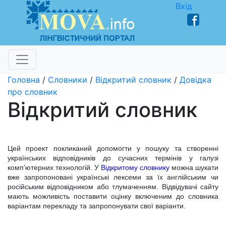
Вхід
Головна
/
Словники
/
Відкритий словник
/
Довідка
про словник
Відкритий словник
Цей проект покликаний допомогти у пошуку та створенні
українських відповідників до сучасних термінів у галузі
комп'ютерних технологій.
У
Відкритому словнику
можна шукати
вже запропоновані українські лексеми за їх англійським чи
російським відповідником або тлумаченням. Відвідувачі сайту
мають можливість поставити оцінку включеним до словника
варіантам перекладу та запропонувати свої варіанти.