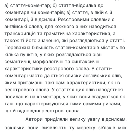
а) стаття-коментар; б) стаття-відсилка до
коментаря чи коментарів; в) стаття,
в
якій є й
коментарі, й відсилки. Реєстровими словами є
англійські слова, для кожного з них наводиться
транскрипція
та
граматична характеристика, а
також ті його значення, які розглядаються у статті.
Переважна більшість статей-коментарів містять по
кілька пунктів, у яких розглядаються різні
семантичні, морфологічні та синтаксичні
характеристики реєстрового слова. У статті-
коментарі часто даються списки англійських слів,
яким притаманні такі
самі
характеристики, як і в
реєстрового слова. У статтях цих слів наводяться
посилання на коментарі, у яких вони згадуються як
такі, що характеризуються тими
самими
рисами,
що й відповідні реєстрові слова.
Автори приділяли велику увагу відсилкам,
оскільки вони виявляють ту мережу зв’язків між