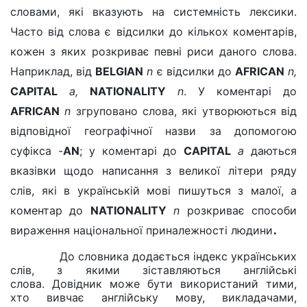
словами, які вказують на системність лексики.
Часто від слова є відсилки до кількох коментарів,
кожен з яких розкриває певні риси даного слова.
Наприклад, від
BELGIAN
n
є відсилки до
AFRICAN
n,
CAPITAL
a,
NATIONALITY
n
.
У коментарі до
AFRICAN
n
згруповано слова, які утворюються від
відповідної географічної назви за допомогою
суфікса -
AN
; у коментарі до
CAPITAL
a
даються
вказівки щодо написання з великої літери ряду
слів, які в українській мові пишуться з малої, а
коментар до
NATIONALITY
n
розкриває способи
.
вираження національної приналежності людини
До словника додається індекс українських
слів, з якими зіставляються англійські
слова. Довідник може бути використаний тими,
хто вивчає англійську мову, викладачами,