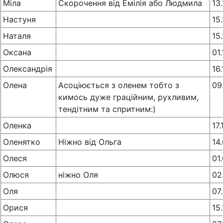
Міла
Скорочення від Емілія або Людмила
13
Настуня
15
Наталя
15
Оксана
01
Олександрія
16
Олена
Асоціюється з оленем тобто з
09
кимось дуже граційним, рухливим,
тендітним та спритним:)
Оленка
17
Оленятко
Ніжно від Ольга
14
Олеся
01
Олюся
ніжно Оля
02
Оля
07
Орися
15