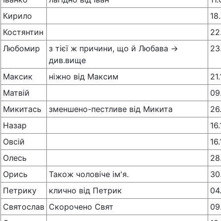
Кирило
18
Костянтин
22
Любомир
з тієї ж причини, що й Любава ->
23
див.вище
Максик
ніжно від Максим
21
Матвій
09
Микитась
зменшено-пестливе від Микита
26
Назар
16
Овсій
16
Олесь
28
Орись
Також чоловіче ім'я.
30
Петрику
клично від Петрик
04
Святослав
Скорочено Свят
09