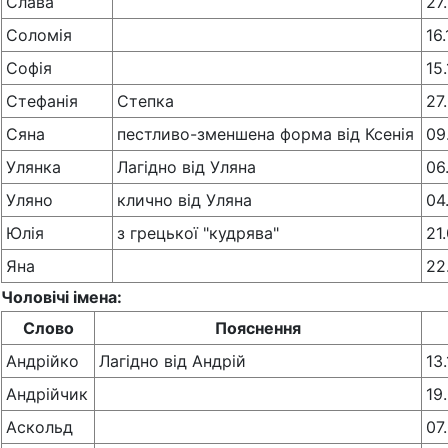
Слава
27
Соломія
16
Софія
15
Стефанія
Степка
27
Сяна
пестливо-зменшена форма від Ксенія
09
Улянка
Лагідно від Уляна
06
Уляно
клично від Уляна
04
Юлія
з грецької "кудрява"
21
Яна
22
Чоловічі імена:
Слово
Пояснення
Андрійко
Лагідно від Андрій
13
Андрійчик
19
Аскольд
07