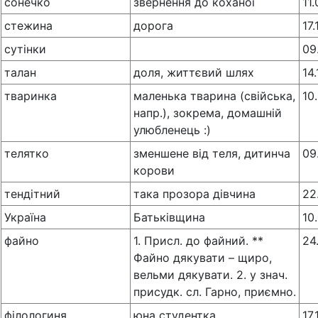
сонечко
звернення до коханоi
11
стежина
дорога
17
сутінки
09
талан
доля, життєвий шлях
14
тваринка
маленька тварина (свійська,
10
напр.), зокрема, домашній
улюбленець :)
телятко
зменшене від теля, дитинча
09
корови
тендiтний
така прозора дiвчина
22
Україна
Батьківщина
10
файно
1. Присл. до файний. **
24
Файно дякувати – щиро,
вельми дякувати. 2. у знач.
присудк. сл. Гарно, приємно.
філологиня
юна студентка
17