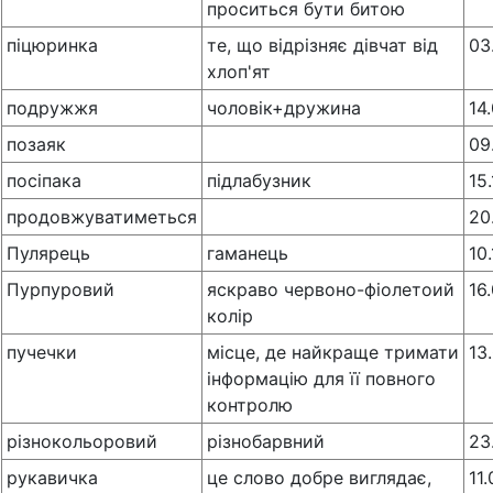
проситься бути битою
піцюринка
те, що відрізняє дівчат від
03
хлоп'ят
подружжя
чоловік+дружина
14
позаяк
09
посіпака
підлабузник
15
продовжуватиметься
20
Пулярець
гаманець
10
Пурпуровий
яскраво червоно-фіолетоий
16
колір
пучечки
місце, де найкраще тримати
13
інформацію для її повного
контролю
рiзнокольоровий
рiзнобарвний
23
рукавичка
це слово добре виглядає,
11.