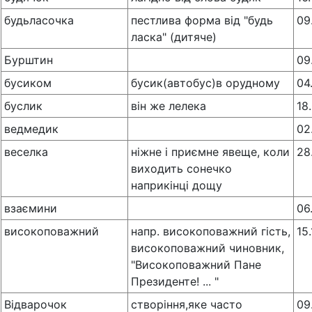
будьласочка
пестлива форма від "будь
09
ласка" (дитяче)
Бурштин
09
бусиком
бусик(автобус)в орудному
04
буслик
він же лелека
18
ведмедик
02
веселка
ніжне і приємне явеще, коли
28
виходить сонечко
наприкінці дощу
взаємини
06
високоповажний
напр. високоповажний гість,
15
високоповажний чиновник,
"Високоповажний Пане
Президенте! ... "
Відварочок
створіння,яке часто
09