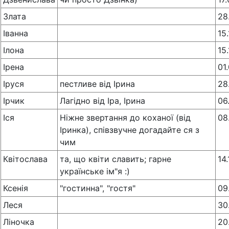
Злата
28
Іванна
15
Ілона
15
Ірена
01
Іруся
пестливе від Ірина
28
Ірчик
Лагідно від Іра, Ірина
06
Іся
Ніжне звертання до коханої (від
08
Іринка), співзвучне догадайте ся з
чим
Квітослава
та, що квіти славить; гарне
14
українське ім"я :)
Ксенія
"гостинна", "гостя"
09
Леся
30
Ліночка
20