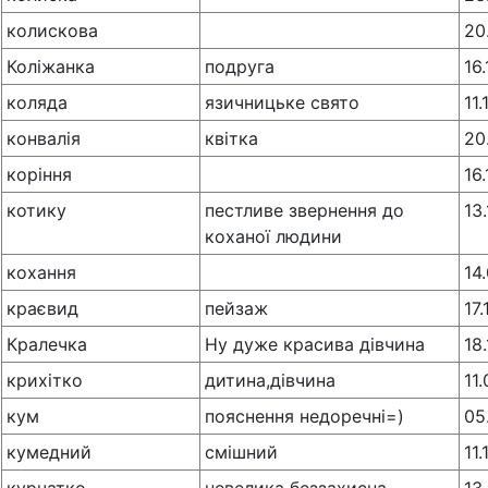
колискова
20
Коліжанка
подруга
16
коляда
язичницьке свято
11.
конвалія
квітка
20
коріння
16
котику
пестливе звернення до
13
коханої людини
кохання
14
краєвид
пейзаж
17
Кралечка
Ну дуже красива дівчина
18
крихiтко
дитина,дiвчина
11
кум
пояснення недоречні=)
05
кумедний
смішний
11.