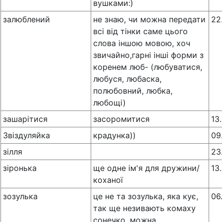
вушками:)
залюблений
не знаю, чи можна передати
22
всі від тінки саме цього
слова іншою мовою, хоч
звичайно,гарні інші форми з
коренем люб- (любуватися,
любуся, любаска,
полюбовний, любка,
любощі)
зашарітися
засоромитися
13
Звіздуляйка
крадунка))
09
зілля
23
зіронька
ще одне ім'я для дружини/
13
коханої
зозулька
це не та зозулька, яка кує,
06
так ще незивають комаху
сонечко, можна