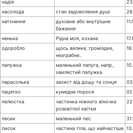
надія
23
насолода
стан задоволення душі
28
натхнення
духовне або внутрiшне
11
бажання
ненька
Рідна моя, кохана
17
одоробло
щось велике, громіздке,
16
незграбне..
папужка
маленький папуга, напр.,
10
хвилястий папужка
парасолька
захист від дощу та сонця
03
пацятко
кумедне порося
02
пелюстка
частинка ніжного віночка
22
розквітлої квітки
песик
маленький пес
31
писок
частина тіла, що найчастіше
13