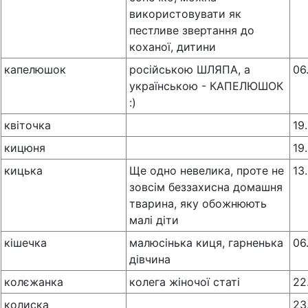
використовувати як
пестливе звертання до
коханої, дитини
капелюшок
російською ШЛЯПА, а
06
українською - КАПЕЛЮШОК
:)
квіточка
19
кицюня
19
кицька
Ще одно невелика, проте не
13
зовсім беззахисна домашня
тварина, яку обожнюють
малі діти
кішечка
малюсінька киця, гарненька
06
дівчина
колєжанка
колега жіночої статі
22
колиска
23