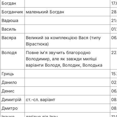
Богдан
17
Богданчик
маленький Богдан
28
Вадюша
21
Василь
01
Васяра
Великий за комплекцією Вася (типу
06
Вірастюка)
Володя
Повне ім'я звучить благородно
22
Володимир, але як завжди миліші
варіанти Володя, Володик, Володька
Гриць
15
Данило
02
Денис
06
Димитрій
ст.-сл. варіант
08
Дмитро
08
Іванко
лагідно від Іван
11