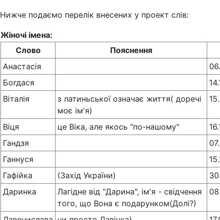
Нижче подаємо перелік внесених у проект слів:
Жіночі імена:
Слово
Пояснення
Анастасія
06
Богдася
14
Віталія
з латиньської означає життя( доречі
15
моє ім'я)
Віця
це Віка, але якось "по-нашому"
16
Гандзя
07
Ганнуся
15
Гафійка
(Захід України)
30
Даринка
Лагідне від "Дарина", ім'я - свідчення
08
того, що Вона є подарунком(Долі?)
Дзвенислава
чи просто Дзвінка)
17