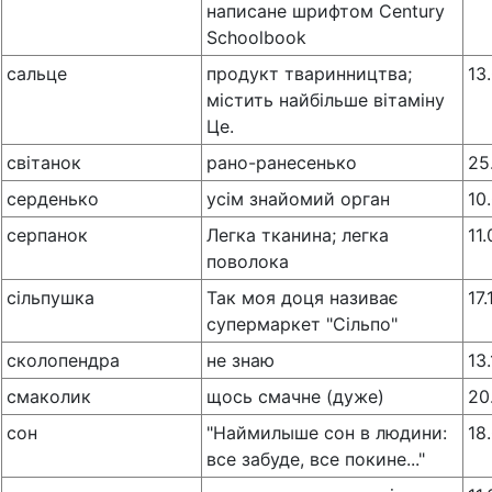
написане шрифтом Century
Schoolbook
сальце
продукт тваринництва;
13
містить найбільше вітаміну
Це.
світанок
рано-ранесенько
25
серденько
усім знайомий орган
10
серпанок
Легка тканина; легка
11
поволока
сільпушка
Так моя доця називає
17
супермаркет "Сільпо"
сколопендра
не знаю
13
смаколик
щось смачне (дуже)
20
сон
"Наймилыше сон в людини:
18
все забуде, все покине..."