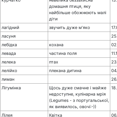
курчатко
невелика беззахисна
13
домашня птиця, яку
найбільше обожнюють малі
діти
лагідний
звучить дуже м'яко
17
ласуня
25
лебідка
кохана
02
левада
частина поля
11.
лелека
птах
23
лелійко
плекана дитина
04
лиман
26
Лігумінка
Щось дуже смачне і майже
18
недоступне, кулінарна мрія
(Legumes - з португальської,
як виявилось, овочі:-))
Лілея
Квітка
06