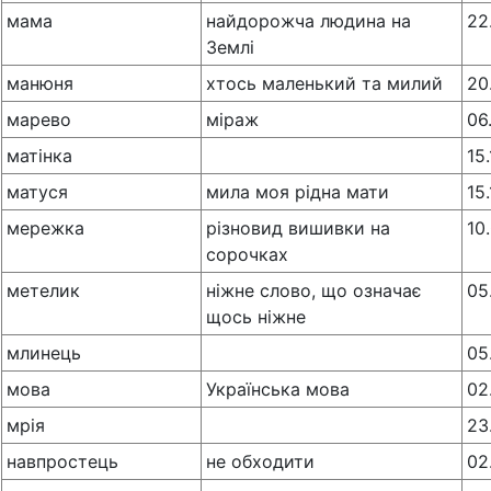
мама
найдорожча людина на
22
Землі
манюня
хтось маленький та милий
20
марево
міраж
06
матінка
15
матуся
мила моя рідна мати
15
мережка
різновид вишивки на
10
сорочках
метелик
ніжне слово, що означає
05
щось ніжне
млинець
05
мова
Українська мова
02
мрія
23
навпростець
не обходити
02