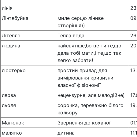
лінія
23
Лінтябуйка
миле серцю ліниве
09
створіння))
Літепло
Тепла вода
26
людина
найсвятіше,бо це ти,те,що
20
дала тобі мати,і те,що так
легко забрати!
люстерко
простий прилад для
13
вимірювання кривизни
власної фізіономії
лярва
нецензурне, але мелодійне)
17
льоля
сорочка, переважно білого
19
кольору
Малюнок
Звернення до коханої
01
малятко
дитина
11.