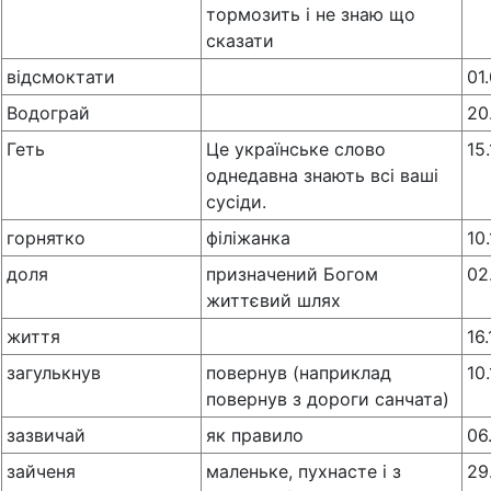
тормозить і не знаю що
сказати
відсмоктати
01
Водограй
20
Геть
Це українське слово
15
однедавна знають всі ваші
сусіди.
горнятко
філіжанка
10
доля
призначений Богом
02
життєвий шлях
життя
16
загулькнув
повернув (наприклад
10
повернув з дороги санчата)
зазвичай
як правило
06
зайченя
маленьке, пухнасте і з
29