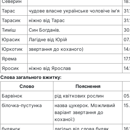
Северин
18
Тарас
чудове власне українське чоловіче ім'я
31
Тарасик
ніжно від Тарас
31
Тиміш
Син Богданів.
30
Юрасик
Лагідне від Юрій
07
Юркотик
звертання до коханого)
14
Ярема
17
Яросик
ніжно від Ярослав
14
Слова загального вжитку:
Слово
Пояснення
Барвінок
рід квіткових рослин
05
білочка-пустунка
назва цукерок. Можливий
15
варіант звертання до
коханої:)
будячок
лагідно від слова будяк
16