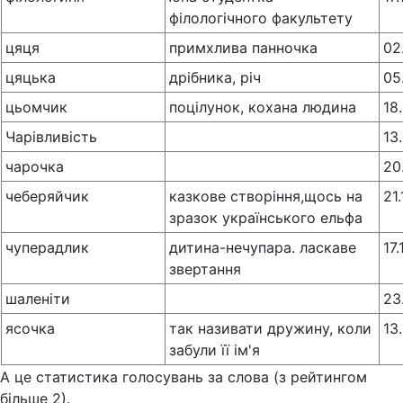
філологічного факультету
цяця
примхлива панночка
02
цяцька
дрібника, річ
05
цьомчик
поцілунок, кохана людина
18
Чарівливість
13
чарочка
20
чеберяйчик
казкове створіння,щось на
21
зразок українського ельфа
чуперадлик
дитина-нечупара. ласкаве
17
звертання
шаленіти
23
ясочка
так називати дружину, коли
13
забули її ім'я
А це статистика голосувань за слова (з рейтингом
більше 2).