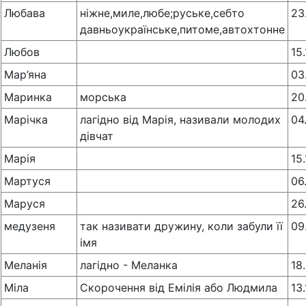
Любава
ніжне,миле,любе;руське,себто
23
давньоукраїнське,питоме,автохтонне
Любов
15
Мар’яна
03
Маринка
морська
20
Марічка
лагідно від Марія, називали молодих
04
дівчат
Марія
15
Мартуся
06
Маруся
26
медузеня
так називати дружину, коли забули її
09
імя
Меланія
лагідно - Меланка
18
Міла
Скорочення від Емілія або Людмила
13