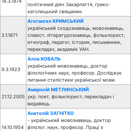
18.3.1874
політичний діяч Закарпаття, греко-
католицький священик.
Агатангел КРИМСЬКИЙ
український сходознавець, мовознавець,
3.1.1871
славіст, літературознавець, фольклорист,
етнограф, педагог, історик, письменник,
перекладач, академік УАН.
Алла КОВАЛЬ
український мовознавець, доктор
9.3.1923
філологічних наук, професор. Досліджує
питання стилістики української мови.
Амвросій МЕТЛИНСЬКИЙ
21.12.2005
укр. поет, фольклорист, перекладач і
видавець.
Анатолій ЗАГНІТКО
- український мовознавець, доктор
14.10.1954
філолог. наук, професор. Праці з