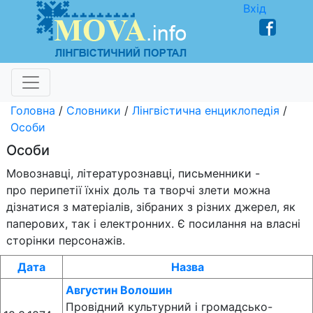
Вхід
Головна
/
Словники
/
Лінгвістична енциклопедія
/
Особи
Особи
Мовознавці, літературознавці, письменники -
про перипетії їхніх доль та творчі злети можна
дізнатися з матеріалів, зібраних з різних джерел, як
паперових, так і електронних. Є посилання на власні
сторінки персонажів.
Дата
Назва
Августин Волошин
Провідний культурний і громадсько-