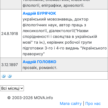
філології, епіграфіки, археології.
Андрій БУРЯЧОК
український мовознавець, доктор
філологічних наук, автор праць з
лексикології, діалектології("Назви
24.8.1918
спорідненості і свояцтва в українській
мові" та ін.), керівник робочої групи
підготовки 3-го і 4-го видань "Українського
праворису"
Андрій ГОЛОВКО
3.12.1897
прозаїк, романіст.
© 2003-2026 MOVA.info
Мапа сайту
|
Про нас