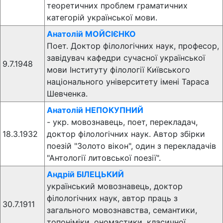
теоретичних проблем граматичних
категорій української мови.
Анатолій МОЙСІЄНКО
Поет. Доктор філологічних наук, професор,
завідувач кафедри сучасної української
9.7.1948
мови Інституту філології Київського
національного університету імені Тараса
Шевченка.
Анатолій НЕПОКУПНИЙ
- укр. мовознавець, поет, перекладач,
18.3.1932
доктор філологічних наук. Автор збірки
поезій "Золото вікон", один з перекладачів
"Антології литовської поезії".
Андрій БІЛЕЦЬКИЙ
український мовознавець, доктор
філологічних наук, автор праць з
30.7.1911
загального мовознавства, семантики,
топоніміки, ономастики, класичної