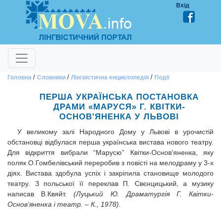
Вхід
/
/
/
Головна
Словники
Лінгвістична енциклопедія
Події
ПЕРША УКРАЇНСЬКА ПОСТАНОВКА
ДРАМИ «МАРУСЯ» Г. КВІТКИ-
ОСНОВ'ЯНЕНКА У ЛЬВОВІ
У великому залі Народного Дому у Львові в урочистій
обстановці відбулася перша українська вистава нового театру.
Для відкриття вибрали “Марусю” Квітки-Основ'яненка, яку
поляк О.Гомбелівський переробив з повісті на мелодраму у 3-х
діях. Вистава здобула успіх і закріпила становище молодого
театру. З польської її переклав П. Свєнцицький, а музику
написав В.Квяйт.
(Луцький Ю. Драматургія Г. Квітки-
Основ’яненка і театр. – К., 1978).