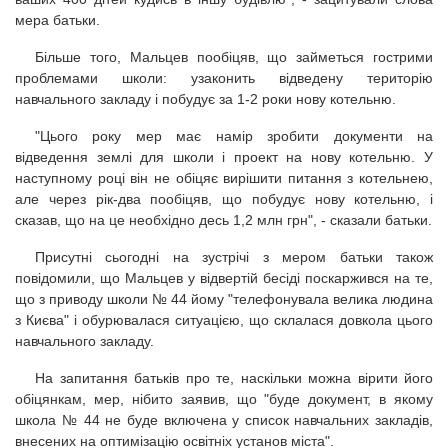
мера батьки.
Більше того, Мальцев пообіцяв, що займеться гострими
проблемами школи: узаконить відведену територію
навчального закладу і побудує за 1-2 роки нову котельню.
"Цього року мер має намір зробити документи на
відведення землі для школи і проект на нову котельню. У
наступному році він не обіцяє вирішити питання з котельнею,
але через рік-два пообіцяв, що побудує нову котельню, і
сказав, що на це необхідно десь 1,2 млн грн", - сказали батьки.
Присутні сьогодні на зустрічі з мером батьки також
повідомили, що Мальцев у відвертій бесіді поскаржився на те,
що з приводу школи № 44 йому "телефонувала велика людина
з Києва" і обурювалася ситуацією, що склалася довкола цього
навчального закладу.
На запитання батьків про те, наскільки можна вірити його
обіцянкам, мер, нібито заявив, що "буде документ, в якому
школа № 44 не буде включена у список навчальних закладів,
внесених на оптимізацію освітніх установ міста".