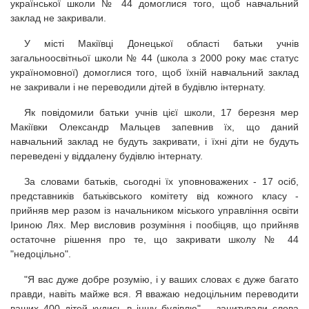
української школи № 44 домоглися того, щоб навчальний
заклад не закривали.
У місті Макіївці Донецької області батьки учнів
загальноосвітньої школи № 44 (школа з 2000 року має статус
україномовної) домоглися того, щоб їхній навчальний заклад
не закривали і не переводили дітей в будівлю інтернату.
Як повідомили батьки учнів цієї школи, 17 березня мер
Макіївки Олександр Мальцев запевнив їх, що даний
навчальний заклад не будуть закривати, і їхні діти не будуть
переведені у віддалену будівлю інтернату.
За словами батьків, сьогодні їх уповноважених - 17 осіб,
представників батьківського комітету від кожного класу -
прийняв мер разом із начальником міського управління освіти
Іриною Лях. Мер висловив розуміння і пообіцяв, що прийняв
остаточне рішення про те, що закривати школу № 44
"недоцільно".
"Я вас дуже добре розумію, і у ваших словах є дуже багато
правди, навіть майже вся. Я вважаю недоцільним переводити
ваших 400 дітей кудись в іншу будівлю", - зацитували слова