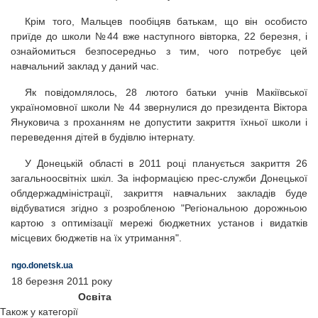
Крім того, Мальцев пообіцяв батькам, що він особисто
приїде до школи №44 вже наступного вівторка, 22 березня, і
ознайомиться безпосередньо з тим, чого потребує цей
навчальний заклад у даний час.
Як повідомлялось, 28 лютого батьки учнів Макіївської
україномовної школи № 44 звернулися до президента Віктора
Януковича з проханням не допустити закриття їхньої школи і
переведення дітей в будівлю інтернату.
У Донецькій області в 2011 році планується закриття 26
загальноосвітніх шкіл. За інформацією прес-служби Донецької
облдержадміністрації, закриття навчальних закладів буде
відбуватися згідно з розробленою "Регіональною дорожньою
картою з оптимізації мережі бюджетних установ і видатків
місцевих бюджетів на їх утримання".
ngo.donetsk.ua
18 березня 2011 року
Освіта
Також у категорії