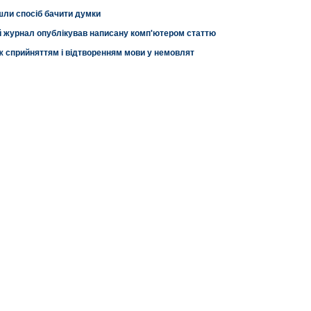
шли спосіб бачити думки
й журнал опублікував написану комп'ютером статтю
ж сприйняттям і відтворенням мови у немовлят