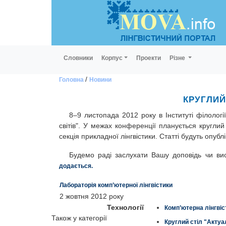
Словники
Корпус
Проекти
Різне
/
Головна
Новини
КРУГЛИЙ
8–9 листопада 2012 року в Інституті філолог
світів". У межах конференції планується круглий 
секція прикладної лінгвістики. Статті будуть опуб
Будемо раді заслухати Вашу доповідь чи вист
додається.
Лабораторія комп’ютерної лінгвістики
2 жовтня 2012 року
Технології
Комп’ютерна лінгвіс
Також у категорії
Круглий стіл "Актуа