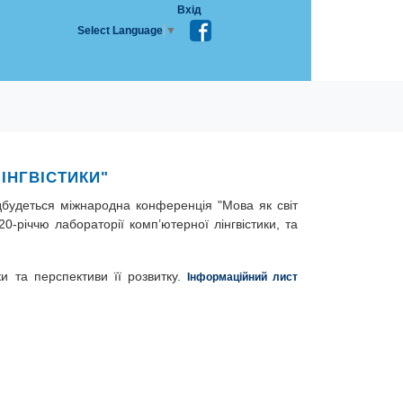
Вхід
Select Language
▼
ІНГВІСТИКИ"
ідбудеться міжнародна конференція "Мова як світ
20-річчю лабораторії комп’ютерної лінгвістики, та
и та перспективи її розвитку.
Інформаційний лист