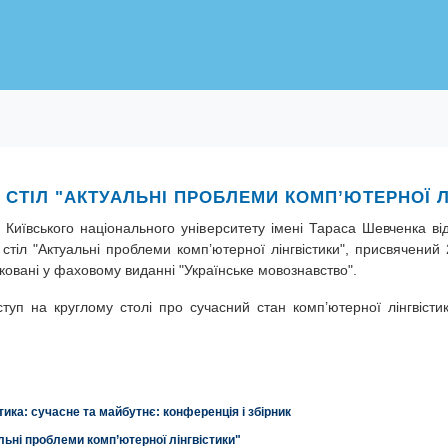
 СТІЛ "АКТУАЛЬНІ ПРОБЛЕМИ КОМП’ЮТЕРНОЇ Л
ії Київського національного університету імені Тараса Шевченка в
стіл "Актуальні проблеми комп’ютерної лінгвістики", присвячений 
ліковані у фаховому виданні "Українське мовознавство".
уп на круглому столі про сучасний стан комп’ютерної лінгвістик
тика: сучасне та майбутнє: конференція і збірник
льні проблеми комп’ютерної лінгвістики"