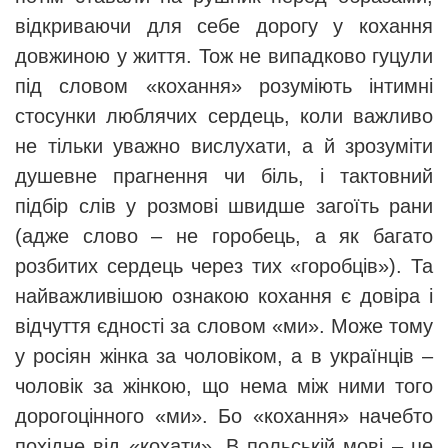
відкриваючи для себе дорогу у кохання
довжиною у життя. Тож не випадково гуцули
під словом «кохання» розуміють інтимні
стосунки люблячих сердець, коли важливо
не тільки уважно вислухати, а й зрозуміти
душевне прагнення чи біль, і тактовний
підбір слів у розмові швидше загоїть рани
(адже слово – не горобець, а як багато
розбитих сердець через тих «горобців»). Та
найважливішою ознакою кохання є довіра і
відчуття єдності за словом «ми». Може тому
у росіян жінка за чоловіком, а в українців –
чоловік за жінкою, що нема між ними того
дорогоцінного «ми». Бо «кохання» начебто
похідне від «кохати». В польській мові – це