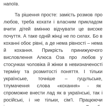
напоїв.
Та рішення просте: замість розмов про
любов, треба кохати і власним прикладом
вчити дітей вмінню відчувати це високе
почуття. А таке одній жінці не по силах. Бо в
коханні обоє рівні, а де нема рівності – нема
й кохання. Прикрість принижуючого
висловлення Алюса Оза про любов у
стосунках чоловіка й жінки в невизначеності
терміну та розмитості поняття. І тільки
українське, точніше – гуцульське,
тлумачення слова «кохання» - як
спроможне внести лад як в українські, так і
російські, і не тільки, сім’ї. Працюючи