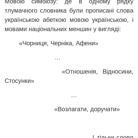
Мовою симбіозу: де в одному рядку
тлумачного словника були прописані слова
українською абеткою мовою українською, і
мовами національних меншин у вигляді:
«Чорниця, Черніка, Афени»
…
«Отношенія, Відносини,
Стосунки»
…
«Возлагати, доручати»
І тільки слово