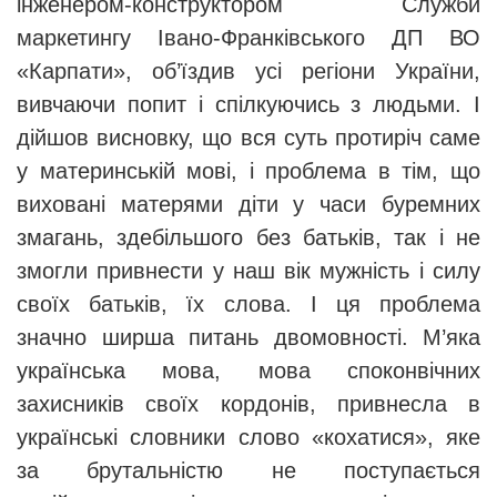
інженером-конструктором Служби
маркетингу Івано-Франківського ДП ВО
«Карпати», об’їздив усі регіони України,
вивчаючи попит і спілкуючись з людьми. І
дійшов висновку, що вся суть протиріч саме
у материнській мові, і проблема в тім, що
виховані матерями діти у часи буремних
змагань, здебільшого без батьків, так і не
змогли привнести у наш вік мужність і силу
своїх батьків, їх слова. І ця проблема
значно ширша питань двомовності. М
’
яка
українська мова, мова споконвічних
захисників своїх кордонів, привнесла в
українські словники слово «кохатися», яке
за брутальністю не поступається