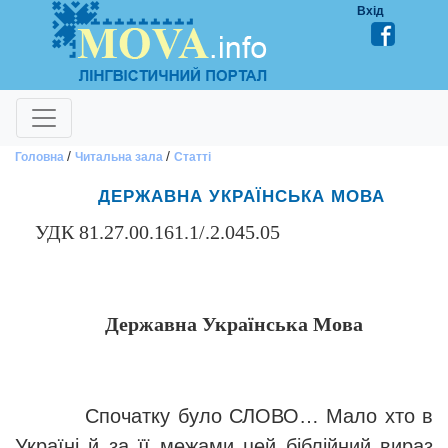
Вхід
/
/
Головна
Читальна зала
Статті
ДЕРЖАВНА УКРАЇНСЬКА МОВА
УДК 81.27.00.161.1/.2.045.05
Державна Укра
ї
нська Мова
Спочатку було СЛОВО…
Мало хто в
Україні й за її межами цей біблійний вираз