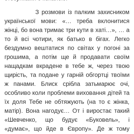
З розмови із палким захисником
української мови: «… треба вклонитися
жінці, бо вона тримає три кути в хаті…», … а
то й всі чотири, як батько в бігах. Легко
бездумно вештатися по світах у погоні за
грошима, а потім ще й продавати своїм
нащадкам вкрадене в тебе ж, через твою
щирість, та подане у гарній обгортці твоїми
ж панами. Блиск срібла затьмарює очі,
особливо коли проблеми виховання дітей та
їх доля Тебе не обтяжують (на то є жінка,
матір). Вона нагодує… От і виростає такий
«Шевченко, що будує «Буковель», і
«думає», що йде в Європу». Де ж тому