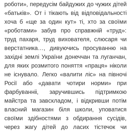
роботи», передусім байдужих до чужих дітей
«батьків». От і тікають від відповідальності
хоча б «ще за один кут» ті, хто за своїми
«роботами» забув про справжній «труд»:
труд пахаря, труд вихователя, слюсаря чи
верстатника…, дивуючись просуванню на
західні землі України донеччан та луганчан,
для яких розмитого поняття «праця» ніколи
не існувало. Легко «валити ліс» на півночі
Росії або «давати чотири норми» при
фарбуванніі, заручившись підтримкою
майстра та завскладом, і відкривши потім
власний магазин біля школи, уповатися
своїми здібностями з обдирання сусідів,
через жагу дітей до ласих тістечок чи