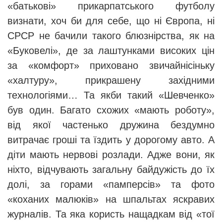
«батькові» прикарпатського футболу
визнати, хоч би для себе, що ні Європа, ні
СРСР не бачили такого блюзнірства, як на
«Буковелі», де за лаштунками високих цін
за «комфорт» приховано звичайнісіньку
«халтуру», прикрашену західними
технологіями… Та якби такий «Шевченко»
був один. Багато схожих «мають роботу»,
від якої частенько дружина бездумно
витрачає гроші та їздить у дорогому авто. А
діти мають нервові розлади. Адже вони, як
ніхто, відчувають загальну байдужість до їх
долі, за горами «памперсів» та фото
«коханих малюків» на шпальтах яскравих
журналів. Та яка користь нащадкам від «тої