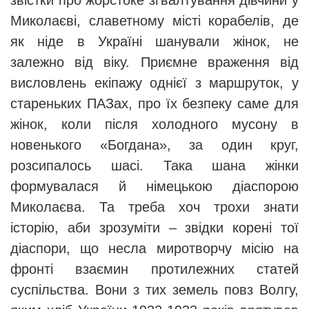
звістки про жорстоке зґвалтування дівчини у
Миколаєві, славетному місті корабелів, де
як ніде в Україні шанували жінок, не
залежно від віку. Приємне враження від
висловлень екіпажу однієї з маршруток, у
стареньких ПАЗах, про їх безпеку саме для
жінок, коли після холодного мусону в
новенького «Богдана», за один круг,
розсипалось шасі. Така шана жінки
формувалася й німецькою діаспорою
Миколаєва. Та треба хоч трохи знати
історію, аби зрозуміти – звідки корені тої
діаспори, що несла миротворчу місію на
фронті взаємин протилежних статей
суспільства. Вони з тих земель повз Волгу,