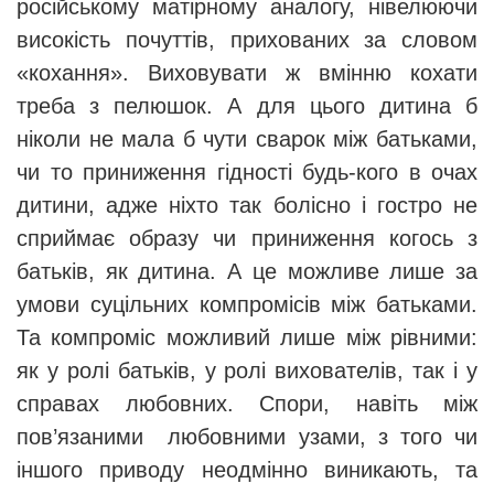
російському матірному аналогу, нівелюючи
високість почуттів, прихованих за словом
«кохання». Виховувати ж вмінню кохати
треба з пелюшок. А для цього дитина б
ніколи не мала б чути сварок між батьками,
чи то приниження гідності будь-кого в очах
дитини, адже ніхто так болісно і гостро не
сприймає образу чи приниження когось з
батьків, як дитина. А це можливе лише за
умови суцільних компромісів між батьками.
Та компроміс можливий лише між рівними:
як у ролі батьків, у ролі вихователів, так і у
справах любовних. Спори, навіть між
пов’язаними любовними узами, з того чи
іншого приводу неодмінно виникають, та