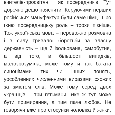
вчителів-просвітян, і як посередників. Тут
доречно дещо пояснити. Керуючими перших
російських мануфактур були саме німці. Про
їхню посередницьку роль – трохи пізніше.
Тож українська мова – переважно розмовна
і в силу тривалої боротьби за власну
державність – ще й ізольована, самобутня,
а від того, в більшості випадків,
малозрозуміла, може тому й так багата
синонімами тих чи інших понять,
уособленних численними виразами схожих
за змістом слів. Може тому серед двох
українців – три гетьмани. Яке ж тут може
бути примирення, а тим паче любов. Не
говорячи вже про стосунки чоловіка й жінки,