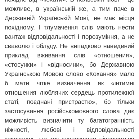
можливе, в українській же, а тим паче в
Державній Українській Мові, не має місця
похідному. І тлумачення слів мають нести
вантаж відповідальності і порозуміння, а не
сваволю і облуду. Не випадково наведений
приклад вживання слів «отношения»,
«стосунки» і «відносини», бо Державною
Українською Мовою слово «Кохання» мало
б мати чітке визначення як «інтимні
отношения люблячих сердець протилежної
статі, поєднані пристрастю», бо тільки
застосування російськомовного слова дає
можливість визначити ту багатогранність
ніжності, любові і відповідальності