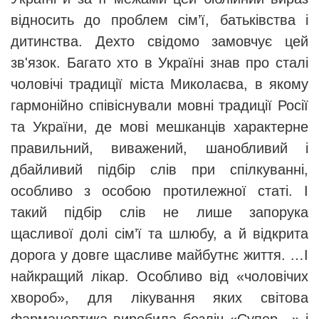
відносить до проблем сім’ї, батьківства і
дитинства. Дехто свідомо замовчує цей
зв'язок. Багато хто в Україні знав про сталі
чоловічі традиції міста Миколаєва, в якому
гармонійно співіснували мовні традиції Росії
та України, де мові мешканців характерне
правильний, виважений, шанобливий і
дбайливий підбір слів при спілкуванні,
особливо з особою протилежної статі. І
такий підбір слів не лише запорука
щасливої долі сім’ї та шлюбу, а й відкрита
дорога у довге щасливе майбутнє життя. …І
найкращий лікар. Особливо від «чоловічих
хвороб», для лікування яких світова