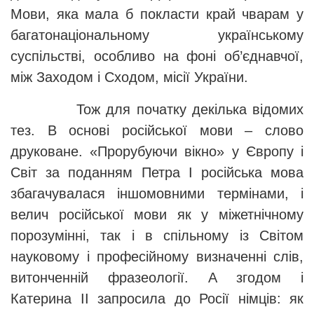
Мови, яка мала б покласти край чварам у
багатонаціональному українському
суспільстві, особливо на фоні об’єднавчої,
між Заходом і Сходом, місії України.
Тож для початку декілька відомих
тез. В основі російської мови – слово
друковане. «Прорубуючи вікно» у Європу і
Світ за поданням Петра І російська мова
збагачувалася іншомовними термінами, і
велич російської мови як у міжетнічному
порозумінні, так і в спільному із Світом
науковому і професійному визначенні слів,
витонченній фразеології. А згодом і
Катерина ІІ запросила до Росії німців: як