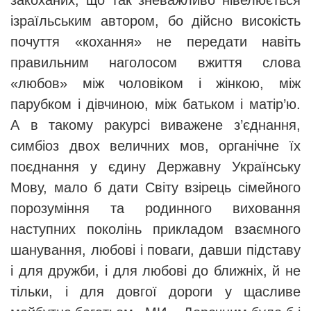
закоханих, що так зневажливо нівелюється
ізраїльським автором, бо дійсно високість
почуття «кохання» не передати навіть
правильним наголосом вжиття слова
«любов» між чоловіком і жінкою, між
парубком і дівчиною, між батьком і матір’ю.
А в такому ракурсі виважене з’єднання,
симбіоз двох величних мов, органічне їх
поєднання у єдину Державну Українську
Мову, мало б дати Світу взірець сімейного
порозуміння та родинного виховання
наступних поколінь прикладом взаємного
шанування, любові і поваги, давши підставу
і для дружби, і для любові до ближніх, й не
тільки, і для довгої дороги у щасливе