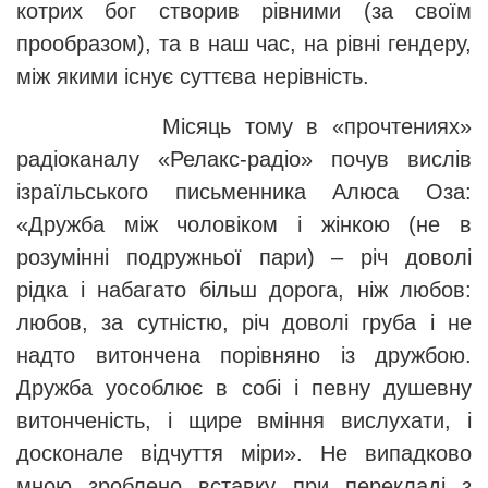
котрих бог створив рівними (за своїм
прообразом), та в наш час, на рівні гендеру,
між якими існує суттєва нерівність.
Місяць тому в «прочтениях»
радіоканалу «Релакс-радіо» почув вислів
ізраїльського письменника Алюса Оза:
«Дружба між чоловіком і жінкою (не в
розумінні подружньої пари) – річ доволі
рідка і набагато більш дорога, ніж любов:
любов, за сутністю, річ доволі груба і не
надто витончена порівняно із дружбою.
Дружба уособлює в собі і певну душевну
витонченість, і щире вміння вислухати, і
досконале відчуття міри». Не випадково
мною зроблено вставку при перекладі з