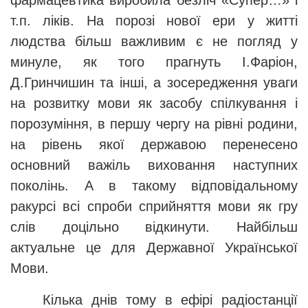
фармацевтика виробила безліч «Супер…» і
т.п. ліків. На порозі нової ери у житті
людства більш важливим є не погляд у
минуле, як того прагнуть І.Фаріон,
Д.Гринчишин та інші, а зосередження уваги
на розвитку мови як засобу спілкування і
порозуміння, в першу чергу на рівні родини,
на рівень якої державою перенесено
основний важіль виховання наступних
поколінь. А в такому відповідальному
ракурсі всі спроби сприйняття мови як гру
слів доцільно відкинути. Найбільш
актуальне це для Державної Української
Мови.
Кілька днів тому в ефірі радіостанції