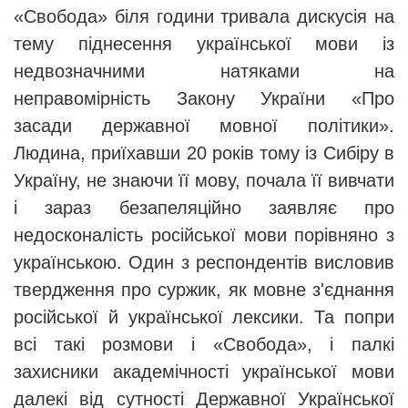
«Свобода» біля години тривала дискусія на
тему піднесення української мови із
недвозначними натяками на
неправомірність Закону України «Про
засади державної мовної політики».
Людина, приїхавши 20 років тому із Сибіру в
Україну, не знаючи її мову, почала її вивчати
і зараз безапеляційно заявляє про
недосконалість російської мови порівняно з
українською. Один з респондентів висловив
твердження про суржик, як мовне з
'
єднання
російської й української лексики. Та попри
всі такі розмови і «Свобода», і палкі
захисники академічності української мови
далекі від сутності Державної Української