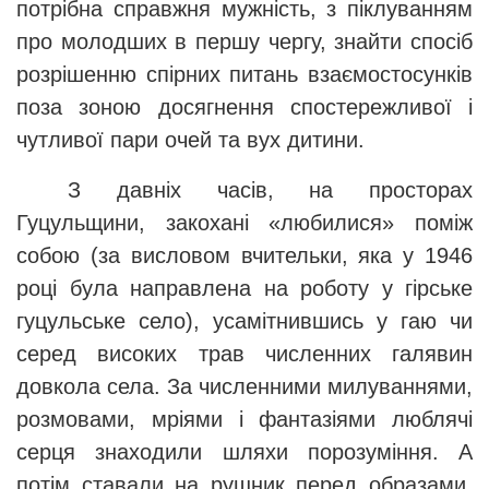
потрібна справжня мужність, з піклуванням
про молодших в першу чергу, знайти спосіб
розрішенню спірних питань взаємостосунків
поза зоною досягнення спостережливої і
чутливої пари очей та вух дитини.
З давніх часів, на просторах
Гуцульщини, закохані «любилися» поміж
собою (за висловом вчительки, яка у 1946
році була направлена на роботу у гірське
гуцульське село), усамітнившись у гаю чи
серед високих трав численних галявин
довкола села. За численними милуваннями,
розмовами, мріями і фантазіями люблячі
серця знаходили шляхи порозуміння. А
потім ставали на рушник перед образами,