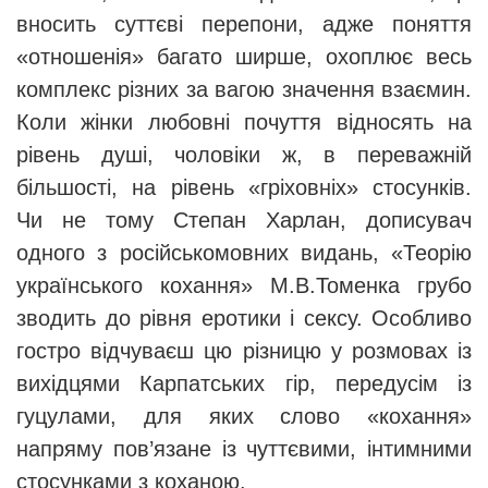
вносить суттєві перепони, адже поняття
«отношенія» багато ширше, охоплює весь
комплекс різних за вагою значення взаємин.
Коли жінки любовні почуття відносять на
рівень душі, чоловіки ж, в переважній
більшості, на рівень «гріховніх» стосунків.
Чи не тому Степан Харлан, дописувач
одного з російськомовних видань, «Теорію
українського кохання» М.В.Томенка грубо
зводить до рівня еротики і сексу. Особливо
гостро відчуваєш цю різницю у розмовах із
вихідцями Карпатських гір, передусім із
гуцулами, для яких слово «кохання»
напряму пов’язане із чуттєвими, інтимними
стосунками з коханою.