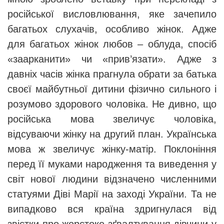
російської висловлювання, яке зачепило
багатьох слухачів, особливо жінок. Адже
для багатьох жінок любов – облуда, спосіб
«заарканити» чи «прив’язати». Адже з
давніх часів жінка прагнула обрати за батька
своєї майбутньої дитини фізично сильного і
розумово здорового чоловіка. Не дивно, що
російська мова звеличує чоловіка,
відсуваючи жінку на другий план. Українська
мова ж звеличує жінку-матір. Поклоніння
перед її муками народження та виведення у
світ нової людини відзначено численними
статуями Діві Марії на заході України. Та не
випадково вся країна здригнулася від