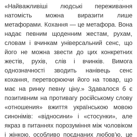
«Найважливіші людські переживання
натомість можна виразити лише
метафорами.
Кохання — це метафора. Вона
надає певним щоденним жестам, рухам,
словам і вчинкам універсальний сенс, що
його не можна звести до цих конкретних
жестів, рухів, слів і вчинків. Вимога
однозначності зводить нанівець сенс
кохання, перетворюючи його на товар, що
має на ринку певну ціну.
» Здавалося б є
позитивним на противагу російському слову
«отношения» вжиття українською мовою
синонімів: «відносини» і «стосунки», але
якраз в питаннях порозуміння між чоловіком
і жінкою, особливо поєднаних любов’ю, це