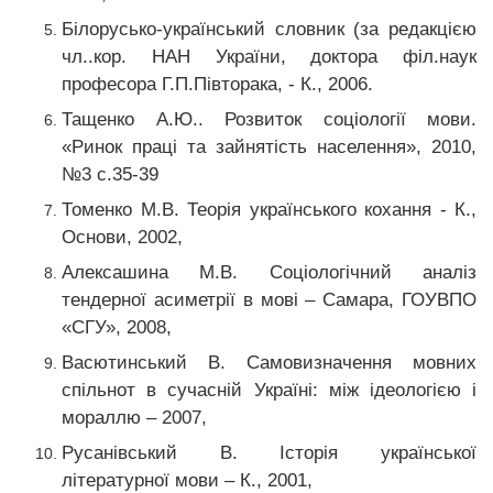
Білорусько-український словник (за редакцією
чл..кор. НАН України, доктора філ.наук
професора Г.П.Півторака, - К., 2006.
Тащенко А.Ю.. Розвиток соціології мови.
«Ринок праці та зайнятість населення», 2010,
№3 с.35-39
Томенко М.В. Теорія українського кохання - К.,
Основи, 2002,
Алексашина М.В. Соціологічний аналіз
тендерної асиметрії в мові – Самара, ГОУВПО
«СГУ», 2008,
Васютинський В. Самовизначення мовних
спільнот в сучасній Україні: між ідеологією і
мораллю – 2007,
Русанівський В. Історія української
літературної мови – К., 2001,