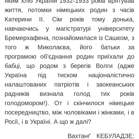
яким хліб України 1932-1933 років врятував
життя, потомки німецьких родин з часів
Катерини ІІ. Сім років тому донька,
навчаючись у магістратурі університету
Бремерхафена, познайомилася із Сашком, з
того ж Миколаєва, його батьки за
програмою об’єднання родин приїхали до
бабці, що родом з берегів Волги (адже
Україна під тиском націоналістично
налаштованих патріотів і заокеанських
радників визнала голод тих років
голодомором!). От і скінчилося німецьке
посередництво, між чоловіками і жінками, і в
Росії, і в Україні. А що ж далі?
Вахтанґ КЕБУЛАДЗЕ: