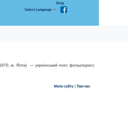
Вхід
Select Language
▼
1870, м. Ялта) — український поет, фольклорист,
|
Мапа сайту
Про нас