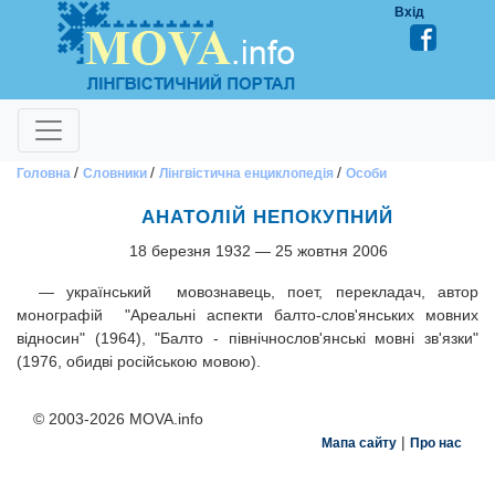
Вхід
/
/
/
Головна
Словники
Лінгвістична енциклопедія
Особи
АНАТОЛІЙ НЕПОКУПНИЙ
18 березня 1932
—
25 жовтня 2006
— український мовознавець, поет, перекладач, автор
монографій "Ареальні аспекти балто-слов'янських мовних
відносин" (1964), "Балто - північнослов'янські мовні зв'язки"
(1976, обидві російською мовою).
© 2003-2026 MOVA.info
|
Мапа сайту
Про нас