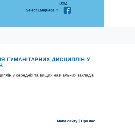
Вхід
Select Language
▼
НЯ ГУМАНІТАРНИХ ДИСЦИПЛІН У
В
иплін у середніх та вищих навчальних закладів
|
Мапа сайту
Про нас