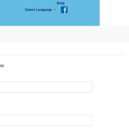
Вхід
Select Language
▼
ки