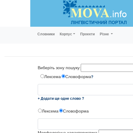
Словники
Корпус
Проекти
Різне
Виберіть зону пошуку:
Лексема
Словоформа
?
+ Додати ще одне слово
?
Лексема
Словоформа
Морфологічна характеристика