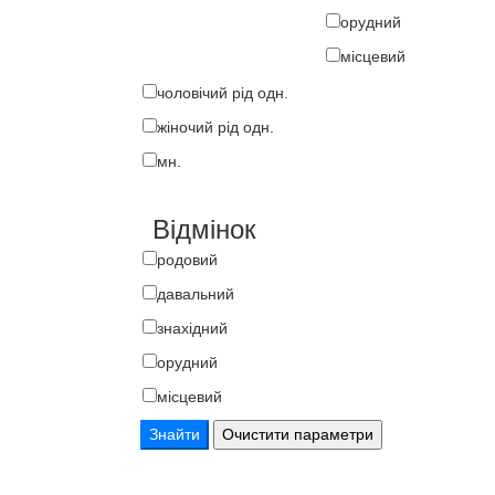
орудний
місцевий
чоловічий рід одн.
жіночий рід одн.
мн.
Відмінок
родовий
давальний
знахідний
орудний
місцевий