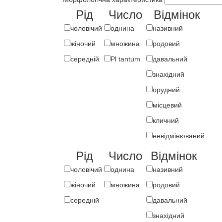
Рід
Число
Відмінок
чоловічий
однина
називний
жіночий
множина
родовий
середній
Pl tantum
давальний
знахідний
орудний
місцевий
кличний
невідмінюваний
Рід
Число
Відмінок
чоловічий
однина
називний
жіночий
множина
родовий
середній
давальний
знахідний