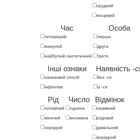
орудний
місцевий
Час
Особа
теперішній
перша
минулий
друга
майбутній синтетичний
третя
Інші ознаки
Наявність -с
наказовий спосіб
без -ся
інфінітив
із -ся
Рід
Число
Відмінок
чоловічий
однина
називний
жіночий
множина
родовий
середній
давальний
знахідний