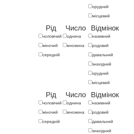
орудний
місцевий
Рід
Число
Відмінок
чоловічий
однина
називний
жіночий
множина
родовий
середній
давальний
знахідний
орудний
місцевий
Рід
Число
Відмінок
чоловічий
однина
називний
жіночий
множина
родовий
середній
давальний
знахідний