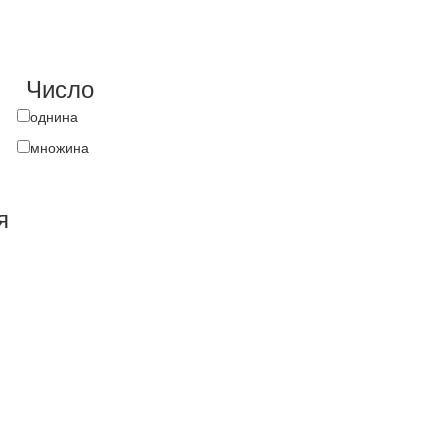
Число
однина
множина
я