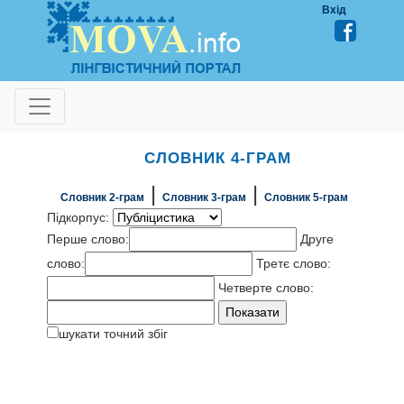
Вхід
СЛОВНИК 4-ГРАМ
|
|
Словник 2-грам
Словник 3-грам
Словник 5-грам
Підкорпус:
Перше слово:
Друге
слово:
Третє слово:
Четверте слово:
шукати точний збіг