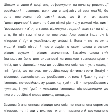
Цілком слушно й доцільно, реформуючи на початку революції
російський правопис, викинули з алфавіту літери
ять(Ђ),
бо
вона позначала той самий звук, що й
е,
так зване
"десятиричное"
і
, адже не було ніякої різниці у вимові між ним і
"восьмиричним"
и,
а також відкинули
твердий знак (ъ)
на кінці
слів, бо він там нічого не позначав. Але зовсім інша річ із
літерою
ґ (g)
в українському алфавіті. Вона - не тотожна
жодній іншій літері й часто відрізняє схожі слова з одним
різним звуком і різним значенням. Візьмімо слова
гніт
(напишемо його для виразності латинською транскрипцією -
hnit), що є відповідником до російських слів
гнет, угнетение,
і
ґніт (gnit), що означає по-російському
фитиль; грати
(hraty) -
дієслово, відповідник до російського
играть і Ґрати
(graty) -
іменник, по-російському
решетка; гулі
(huli) - по-російському
гулянье,
і ґулі (guli) - множина іменника, відповідниками до
якого є російські слова
шишка, волдырь.
Звукова й значеннєва різниця цих слів, не позначена окремою
літерою, не тільки утруднює читання писаного й друкованого