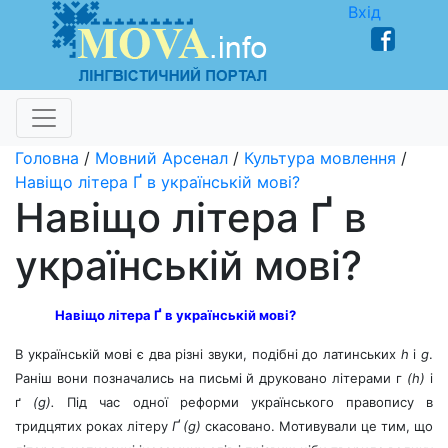
Вхід
Головна
/
Мовний Арсенал
/
Культура мовлення
/
Навіщо літера Ґ в українській мові?
Навіщо літера Ґ в
українській мові?
Навіщо літера Ґ в українській мові?
В українській мові є два різні звуки, подібні до латинських
h
і
g
.
Раніш вони позначались на письмі й друковано літерами г
(h)
і
ґ
(g).
Під час одної реформи українського правопису в
тридцятих роках літеру
Ґ (g)
скасовано. Мотивували це тим, що