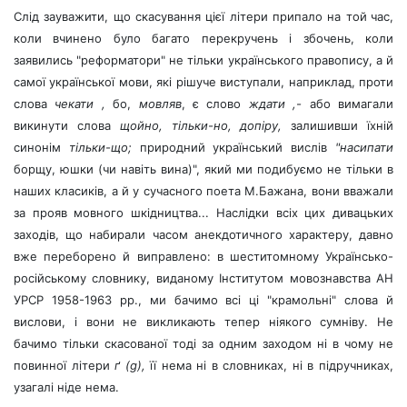
Слід зауважити, що скасування цієї літери припало на той
час,
коли вчинено було багато перекручень і збочень, коли
заявились "реформатори" не тільки українського правопису, а й
самої української мови, які рішуче виступали, наприклад, проти
слова
чекати ,
бо,
мовляв
, є слово
ждати ,-
або вимагали
викинути слова
щойно, тільки-но, допіру,
залишивши їхній
синонім
тільки-що;
природний український вислів
"насипати
борщу, юшки (чи навіть вина)", який ми подибуємо не тільки в
наших класиків, а й у сучасного поета М.Бажана, вони вважали
за прояв мовного шкідництва... Наслідки всіх цих дивацьких
заходів, що набирали часом анекдотичного характеру, давно
вже переборено й виправлено: в шеститомному Українсько-
російському словнику, виданому Інститутом мовознавства АН
УРСР 1958-1963 рр., ми бачимо всі ці "крамольні" слова й
вислови, і вони не викликають тепер ніякого сумніву. Не
бачимо тільки скасованої тоді за одним заходом ні в чому не
повинної літери
ґ (g),
її
нема ні в словниках, ні в підручниках,
узагалі ніде нема.