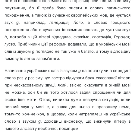
літера в написанні іноземних слів і прізвищ ніби творила велику
плутанину, бо її треба було писати в словах латинського
походження, а також із сучасних європейських мов, де чується
звук
g
,
наприклад,
ґенерація, Ґюго;
в словах грецького
походження або в сучасних іноземних словах, де чується звук
h
, потреба в цій літері відпадала, скажімо,
географія, Геродот,
гусар.
Прибічники цієї реформи додавали, що в українській мові
слів із звуком
g
поглядно не так уже й багато, а тому відповідну
вимову їх легко запам'ятати.
Написання українських слів із звуком
g
на початку чи в середині
слова раз у раз змушує гостро відчувати брак скасованої літери
при нескасованому звуці, який, звісно, скасувати в живій мові
не можна, хоч би як того хотілося задля спрощення чи для
якоїсь іще мети. Отож, виникла дуже незручна ситуація, коли
певний звук у мові є, а знака для нього в правопису нема,
тому-то хоч-не-хоч, а щоразу, коли натрапляєш на українське
слово з звуком
g
, доходиш висновку, що викинули літеру з
нашого алфавіту необачно, похапцем.