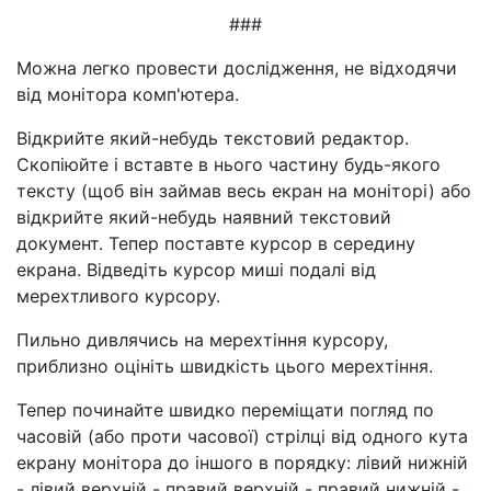
###
Можна легко провести дослідження, не відходячи
від монітора комп'ютера.
Відкрийте який-небудь текстовий редактор.
Скопіюйте і вставте в нього частину будь-якого
тексту (щоб він займав весь екран на моніторі) або
відкрийте який-небудь наявний текстовий
документ. Тепер поставте курсор в середину
екрана. Відведіть курсор миші подалі від
мерехтливого курсору.
Пильно дивлячись на мерехтіння курсору,
приблизно оцініть швидкість цього мерехтіння.
Тепер починайте швидко переміщати погляд по
часовій (або проти часової) стрілці від одного кута
екрану монітора до іншого в порядку: лівий нижній
- лівий верхній - правий верхній - правий нижній -