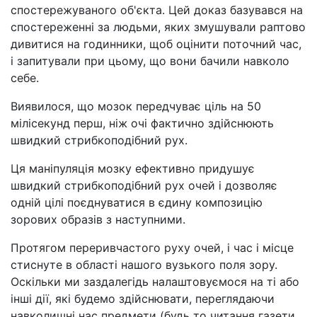
спостережуваного об'єкта. Цей доказ базувався на
спостереженні за людьми, яких змушували раптово
дивитися на годинники, щоб оцінити поточний час,
і запитували при цьому, що вони бачили навколо
себе.
Виявилося, що мозок передчуває ціль на 50
мілісекунд перш, ніж очі фактично здійснюють
швидкий стрибкоподібний рух.
Ця маніпуляція мозку ефективно придушує
швидкий стрибкоподібний рух очей і дозволяє
одній цілі поєднуватися в єдину композицію
зорових образів з наступними.
Протягом переривчастого руху очей, і час і місце
стиснуте в області нашого вузького поля зору.
Оскільки ми заздалегідь налаштовуємося на ті або
інші дії, які будемо здійснювати, переглядаючи
навколишні нас предмети (будь то читання газети,