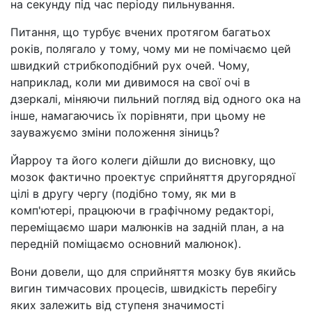
на секунду під час періоду пильнування.
Питання, що турбує вчених протягом багатьох
років, полягало у тому, чому ми не помічаємо цей
швидкий стрибкоподібний рух очей. Чому,
наприклад, коли ми дивимося на свої очі в
дзеркалі, міняючи пильний погляд від одного ока на
інше, намагаючись їх порівняти, при цьому не
зауважуємо зміни положення зіниць?
Йарроу та його колеги дійшли до висновку, що
мозок фактично проектує сприйняття другорядної
цілі в другу чергу (подібно тому, як ми в
комп'ютері, працюючи в графічному редакторі,
переміщаємо шари малюнків на задній план, а на
передній поміщаємо основний малюнок).
Вони довели, що для сприйняття мозку був якийсь
вигин тимчасових процесів, швидкість перебігу
яких залежить від ступеня значимості