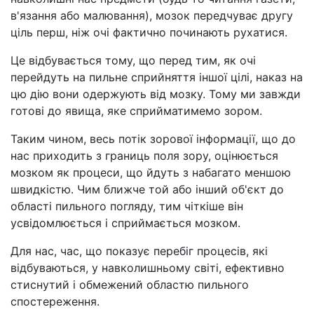
в'язання або малювання), мозок передчуває другу
ціль перш, ніж очі фактично починають рухатися.
Це відбувається тому, що перед тим, як очі
перейдуть на пильне сприйняття іншої цілі, наказ на
цю дію вони одержують від мозку. Тому ми завжди
готові до явища, яке сприйматимемо зором.
Таким чином, весь потік зорової інформації, що до
нас приходить з границь поля зору, оцінюється
мозком як процеси, що йдуть з набагато меншою
швидкістю. Чим ближче той або інший об'єкт до
області пильного погляду, тим чіткіше він
усвідомлюється і сприймається мозком.
Для нас, час, що показує перебіг процесів, які
відбуваються, у навколишньому світі, ефективно
стиснутий і обмежений областю пильного
спостереження.