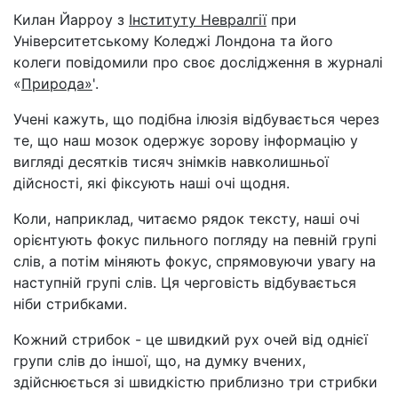
Килан Йарроу з
Інституту Невралгії
при
Університетському Коледжі Лондона та його
колеги повідомили про своє дослідження в журналі
«
Природа»
'.
Учені кажуть, що подібна ілюзія відбувається через
те, що наш мозок одержує зорову інформацію у
вигляді десятків тисяч знімків навколишньої
дійсності, які фіксують наші очі щодня.
Коли, наприклад, читаємо рядок тексту, наші очі
орієнтують фокус пильного погляду на певній групі
слів, а потім міняють фокус, спрямовуючи увагу на
наступній групі слів. Ця черговість відбувається
ніби стрибками.
Кожний стрибок - це швидкий рух очей від однієї
групи слів до іншої, що, на думку вчених,
здійснюється зі швидкістю приблизно три стрибки