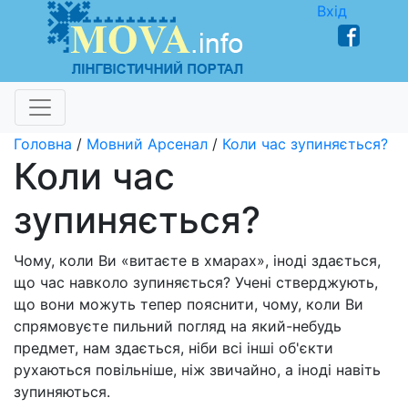
Вхід
Головна
/
Мовний Арсенал
/
Коли час зупиняється?
Коли час
зупиняється?
Чому, коли Ви «витаєте в хмарах», іноді здається,
що час навколо зупиняється? Учені стверджують,
що вони можуть тепер пояснити, чому, коли Ви
спрямовуєте пильний погляд на який-небудь
предмет, нам здається, ніби всі інші об'єкти
рухаються повільніше, ніж звичайно, а іноді навіть
зупиняються.