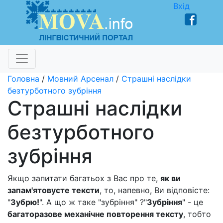
Вхід
Головна
/
Мовний Арсенал
/
Страшні наслідки
безтурботного зубріння
Страшні наслідки
безтурботного
зубріння
Якщо запитати багатьох з Вас про те,
як ви
запам'ятовуєте тексти
, то, напевно, Ви відповісте:
"
Зубрю!
". А що ж таке "зубріння" ?"
Зубріння
" - це
багаторазове механічне повторення тексту
, тобто