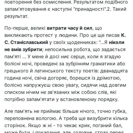
повторення без осмислення. Результатом подібного
запам'ятовування є наступні "принадності".2. Такий
результат.
По-перше, великі
витрати часу й сил
, що
викликають протест у людини. Про це ще писав
К.
С. Станіславський
у своїх щоденниках: "…Я
ніколи
не вмів зубрити
; непосильна робота, що задається
пам'яті … У мене й досі ниє серце, коли я згадую
болісні ночі, проведені за зубрінням граматики або
грецького й латинського тексту поетів: дванадцята
година ночі, свіча догоряє, борешся із дрімотою,
болісно напружуєш свою увагу, сидячи над довгим
списком нічим не зв'язаних між собою слів, які
потрібно запам'ятати у встановленому порядку.
Але пам'ять не приймає більше нічого, точно губка,
переповнена вологою. А треба ще визубрити кілька
сторінок. Якщо ж ні - то чекає крик, поганий бал,
може бути, і покарання, але, головне, страх перед