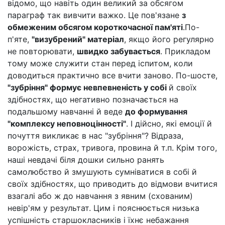
відомо, що навіть один великий за обсягом
параграф так вивчити важко. Це пов'язане
з
обмеженим обсягом короткочасної пам'яті
.По-
п'яте,
"визубрений" матеріал
, якщо його регулярно
не повторювати,
швидко забувається
. Прикладом
тому може служити стан перед іспитом, коли
доводиться практично все вчити заново. По-шосте,
"зубріння" формує невпевненість у собі
й своїх
здібностях, що негативно позначається на
подальшому навчанні й веде
до формування
"комплексу неповноцінності"
. І дійсно, які емоції й
почуття викликає в нас "зубріння"? Відраза,
ворожість, страх, тривога, провина й т.п. Крім того,
наші невдачі біля дошки сильно ранять
самолюбство й змушують сумніватися в собі й
своїх здібностях, що приводить до відмови вчитися
взагалі або ж до навчання з явним (схованим)
невір'ям у результат. Цим і пояснюється низька
успішність старшокласників і їхнє небажання