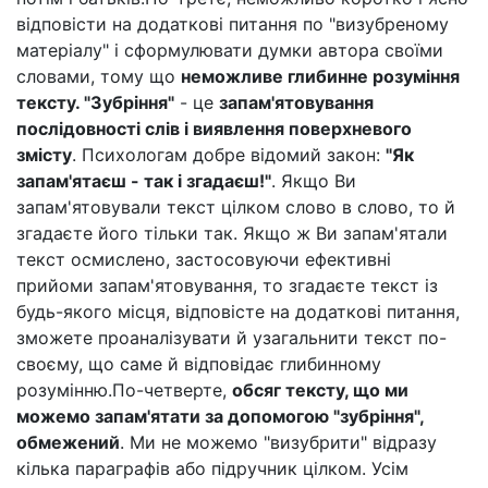
відповісти на додаткові питання по "визубреному
матеріалу" і сформулювати думки автора своїми
словами, тому що
неможливе глибинне розуміння
тексту. "Зубріння"
- це
запам'ятовування
послідовності слів і виявлення поверхневого
змісту
. Психологам добре відомий закон:
"Як
запам'ятаєш - так і згадаєш!"
. Якщо Ви
запам'ятовували текст цілком слово в слово, то й
згадаєте його тільки так. Якщо ж Ви запам'ятали
текст осмислено, застосовуючи ефективні
прийоми запам'ятовування, то згадаєте текст із
будь-якого місця, відповісте на додаткові питання,
зможете проаналізувати й узагальнити текст по-
своєму, що саме й відповідає глибинному
розумінню.По-четверте,
обсяг тексту, що ми
можемо запам'ятати за допомогою "зубріння",
обмежений
. Ми не можемо "визубрити" відразу
кілька параграфів або підручник цілком. Усім