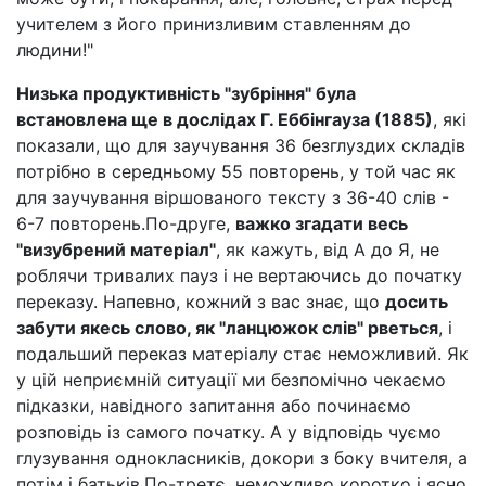
учителем з його принизливим ставленням до
людини!"
Низька продуктивність "зубріння" була
встановлена ще в дослідах Г. Еббінгауза (1885)
, які
показали, що для заучування 36 безглуздих складів
потрібно в середньому 55 повторень, у той час як
для заучування віршованого тексту з 36-40 слів -
6-7 повторень.По-друге,
важко згадати весь
"визубрений матеріал"
, як кажуть, від А до Я, не
роблячи тривалих пауз і не вертаючись до початку
переказу. Напевно, кожний з вас знає, що
досить
забути якесь слово, як "ланцюжок слів" рветься
, і
подальший переказ матеріалу стає неможливий. Як
у цій неприємній ситуації ми безпомічно чекаємо
підказки, навідного запитання або починаємо
розповідь із самого початку. А у відповідь чуємо
глузування однокласників, докори з боку вчителя, а
потім і батьків.По-третє, неможливо коротко і ясно