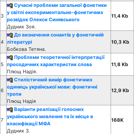
Сучасні проблеми загальної фонетики
у світлі експериментально-фонетичних
3
11,4 Kb
розвідок Олекси Синявського
Дудник Зоя.
До визначення сонантів у фонетичній
4
літературі
10,3 Kb
Бобкова Тетяна.
Проблеми теоретичної інтерпретації
5
просодичних характеристик слова
11,8 Kb
Плющ Надія.
Стилістичний вимір фонетичних
одиниць української мови: фонетичні
6
12,9 Kb
тропи
Плющ Надія
Варіанти реалізації голосних
українського мовлення та їх місце в
7
168K
класифікації МФА
Дудник З.