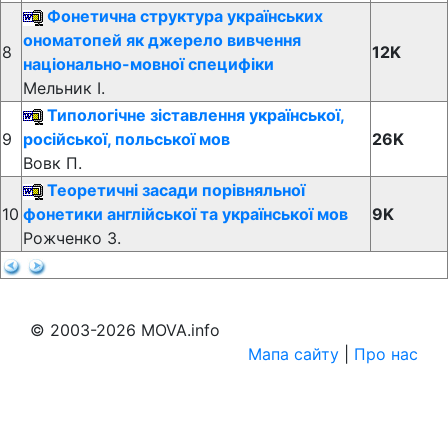
Фонетична структура українських
ономатопей як джерело вивчення
8
12K
національно-мовної специфіки
Мельник І.
Типологічне зіставлення української,
9
російської, польської мов
26K
Вовк П.
Теоретичні засади порівняльної
10
фонетики англійської та української мов
9K
Рожченко З.
© 2003-2026 MOVA.info
Мапа сайту
|
Про нас