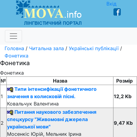
Вхід
Головна
/
Читальна зала
/
Українські публікації
/
Фонетика
Фонетика
Фонетика
№
Назва
Розмір
Типи інтенсифікації фонетичного
1
значення в колисковій пісні.
12,2 Kb
Ковальчук Валентина
Питання наукового забезпечення
спецкурсу "Живомовні джерела
2
9,47 Kb
української мови"
Мосенкіс Юрій, Мельник Ірина