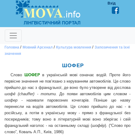
Вхід
/
/
/
Головна
Мовний Арсенал
Культура мовлення
Запозичення та їхні
значення
ШОФЕР
Cлово
ШОФЕР
в українській мові означає водій. Проте його
первісне значення не пов‘язано з керуванням автомобілів. Це слово
прийшло до нас з французької, де воно було утворене від дієслова
шофẻ (chauffer) - топити.
До появи автомобілів цим словом -
шофер
- називали паровозних кочегарів. Пізніше цю назву
перенесли на водіїв автомобілів. Це слово прийшло до нас - в
російську, а потім в українську мову - прямо з французької без
посередників; тому воно в літературній мові воно зберігає і свій
французький наголос - на останньому складі (
шофẻр
). (“Слово про
слово”, Коваль А.П., Київ, 1986)