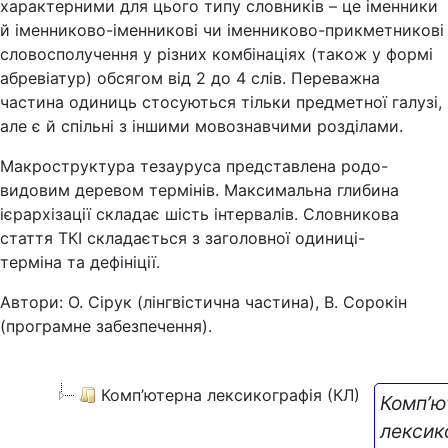
характерними для цього типу словників – це іменники
й іменниково-іменникові чи іменниково-прикметникові
словосполучення у різних комбінаціях (також у формі
абревіатур) обсягом від 2 до 4 слів. Переважна
частина одиниць стосуються тільки предметної галузі,
але є й спільні з іншими мовознавчими розділами.
Макроструктура тезауруса представлена родо-
видовим деревом термінів. Максимальна глибина
ієрархізації складає шість інтервалів. Словникова
стаття ТКІ складається з заголовної одиниці-
терміна та дефініції.
Автори: О. Сірук (лінгвістична частина), В. Сорокін
(програмне забезпечення).
Комп’ютерна лексикографія (КЛ)
Комп’ю
лексик