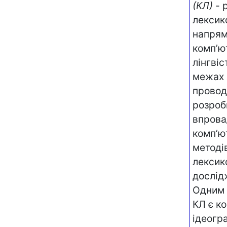
(КЛ)
- 
лексико
напря
комп’ю
лінгвіс
межах 
провод
розроб
впров
комп’ю
методі
лексик
дослід
Одним і
КЛ є к
ідеогра