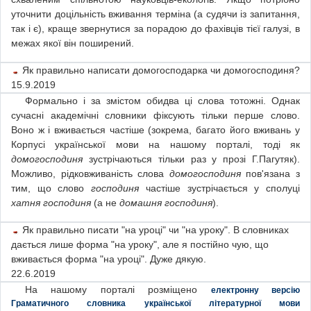
уточнити доцільність вживання терміна (а судячи із запитання,
так і є), краще звернутися за порадою до фахівців тієї галузі, в
межах якої він поширений.
Як правильно написати домогосподарка чи домогосподиня?
15.9.2019
Формально і за змістом обидва ці слова тотожні. Однак
сучасні академічні словники фіксують тільки перше слово.
Воно ж і вживається частіше (зокрема, багато його вживань у
Корпусі української мови на нашому порталі, тоді як
домогосподиня
зустрічаються тільки раз у прозі Г.Пагутяк).
Можливо, рідковживаність слова
домогосподиня
пов'язана з
тим, що слово
господиня
частіше зустрічається у сполуці
хатня господиня
(а не
домашня господиня
).
Як правильно писати "на уроці" чи "на уроку". В словниках
дається лише форма "на уроку", але я постійно чую, що
вживається форма "на уроці". Дуже дякую.
22.6.2019
На нашому порталі розміщено
електронну версію
Граматичного словника української літературної мови