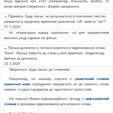
якщо йдеться про істот (наприклад,
більшість людей
), то
може використовуватися і форма
працюють
.
Підкажіть, будь ласка, чи допускається в поетичних текстах
уживання в орудному відмінкові закінчення "ой" замість "ою"?
27.7.2020
Ні, літературна норма закінчення
-ой
для прикметників
жіночого роду однини не фіксує.
Прошу допомоги у питанні коректного відмінювання слова
"банк". Прошу навести це слово у всіх відмінках. Заздалегідь
вдячна за допомогу.
10.3.2020
Зверніться, будь ласка, до словників.
Наприклад, на нашому порталі є
граматичний словник
(парадигми наводяться не до кожного слова
української мови
окремо, а одна парадигма до однотипної групи слів).
На порталі Мовно-інформаційного фонду є
орфографічний
зі зразками відмінювання для кожного слова.
словник