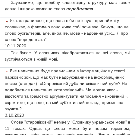
Зауважимо, що подібну словотвірну структуру має також
давно і широко вживане слово
передплата
.
Як так трапилося, що слова ніби не існує - принаймні у
словниках, а фактично воно живе собі поживає. Кажуть, що це
слово бухгалтерів, але, вибачте, мова - надбання усіх... Я про
слово "передоплата".
10.11.2020
Так буває. У словниках відображаються не всі слова, які
зустрічаються в живій мові.
Яке написання буде правильним в інформаційному тексті
паркових зон, що має бути надрукований на інформаційних
носіях (стендах). «Старовіковий дуб» чи «віковічний дуб»? Не
подобається написання «старовіковий». Чи можна якось
відстояти та грамотно аргументувати написання «віковічний»,
окрім того, що воно, на мій суб’єктивний погляд, приємніше
звучить?
3.10.2020
Слова "старовіковий" немає у "Словнику української мови" в
11 томах. Однак це слово може бути новим терміном,
схваленим спільнотою науковців-екологів. Якщо потрібно