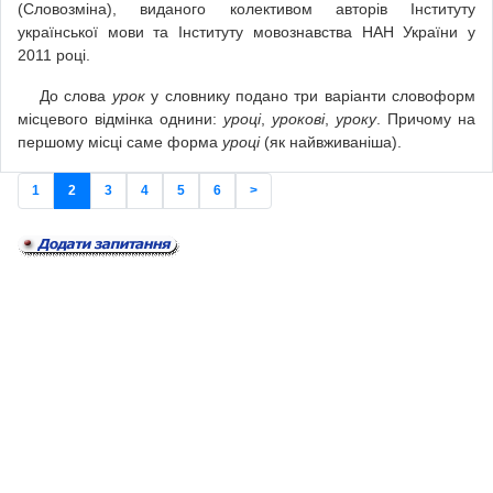
(Словозміна), виданого колективом авторів Інституту
української мови та Інституту мовознавства НАН України у
2011 році.
До слова
урок
у словнику подано три варіанти словоформ
місцевого відмінка однини:
уроці
,
урокові
,
уроку
. Причому на
першому місці саме форма
уроці
(як найвживаніша).
1
2
3
4
5
6
>