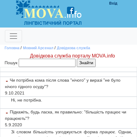
Вхід
/
/
Головна
Мовний Арсенал
Довідкова служба
Довідкова служба порталу MOVA.info
Пошук
Питання
Відповідь
Чи потрібна кома після слова "нічого" у виразі "не було
нічого гідного осуду"?
9.10.2021
Ні, не потрібна.
Підкажіть, будь ласка, як правильно: "більшість працює чи
працюють"?
5.9.2020
Зі словом
більшість
узгоджується форма
працює
. Однак,