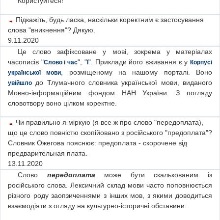
Користуйтеся!
Підкажіть, будь ласка, наскільки коректним є застосування
слова "вникнення"? Дякую.
9.11.2020
Це слово зафіксоване у мові, зокрема у матеріалах
часописів "
", "
". Приклади його вживання є у
Слово і час
Ї
Корпусі
, розміщеному на нашому порталі. Воно
української мови
до Тлумачного словника української мови, виданого
увійшло
Мовно-інформаційним фондом НАН України. З погляду
словотвору воно цілком коректне.
Чи правильно я міркую (я все ж про слово "передоплата),
що це слово повністю скопійовано з російського "предоплата"?
Словник Ожегова пояснює: предоплата - скорочене від
предварительная плата.
13.11.2020
Слово
передоплата
може бути скалькованим із
російського слова. Лексичний склад мови часто поповнюється
різного роду заопзиченнями з інших мов, з якими доводиться
взаємодіяти з огляду на культурно-історичні обставини.