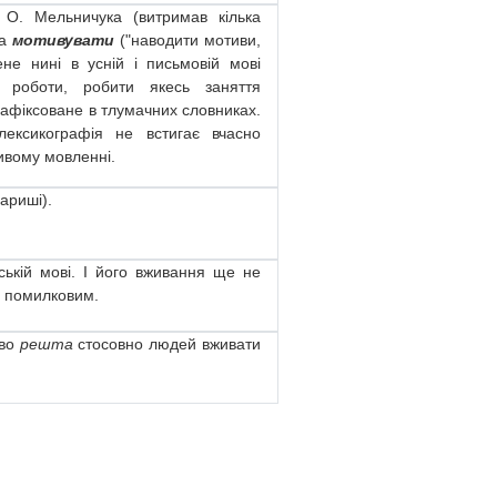
 О. Мельничука (витримав кілька
ва
мотивувати
("наводити мотиви,
не нині в усній і письмовій мові
ь роботи, робити якесь заняття
зафіксоване в тлумачних словниках.
ексикографія не встигає вчасно
ивому мовленні.
вариші).
ській мові. І його вживання ще не
є помилковим.
ово
решта
стосовно людей вживати