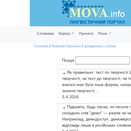
Словники
Корпус
Проекти
Різне
/
/
Головна
Мовний Арсенал
Довідкова служба
Пошук
Питання
Як правильно: тест по творчості Ш
творчості, чи тест до творчості, чи т
взагалі має бути інша форма, напри
знання творчості...
5.4.2016
Підкажіть, будь ласка, як писати
складних слів "демо" — разом чи ч
Наприклад, демодоступ, демоверсі
відповідь лише в російських словник