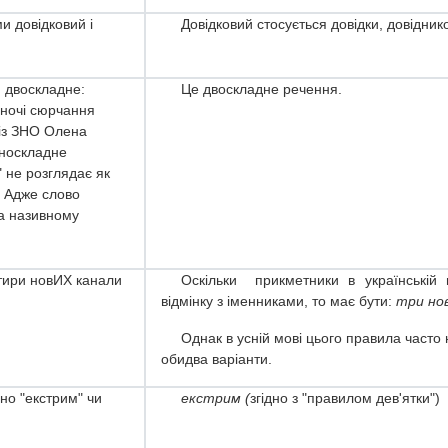
и довідковий і
Довідковий стосується довідки, довіднико
 двоскладне:
Це двоскладне речення.
 ночі сюрчання
 із ЗНО Олена
дноскладне
 не розглядає як
? Адже слово
 а називному
отири новИХ канали
Оскільки прикметники в українській м
відмінку з іменниками, то має бути:
три нов
Однак в усній мові цього правила часто
обидва варіанти.
ьно "екстрим" чи
екстрим (
згідно з "правилом дев'ятки")