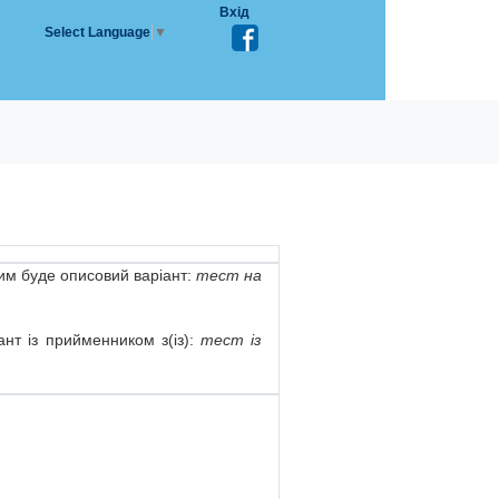
Вхід
Select Language
▼
им буде описовий варіант:
тест на
нт із прийменником з(із):
тест із