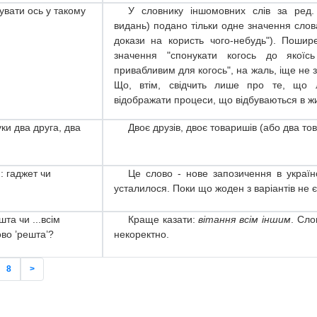
вати ось у такому
У словнику іншомовних слів за ред.
видань) подано тільки одне значення сло
докази на користь чого-небудь"). Пошире
значення "спонукати когось до якоїс
привабливим для когось", на жаль, іще не 
Що, втім, свідчить лише про те, що л
відображати процеси, що відбуваються в ж
ки два друга, два
Двоє друзів, двоє товаришів (або два то
: гаджет чи
Це слово - нове запозичення в україн
усталилося. Поки що жоден з варіантів не 
шта чи ...всім
Краще казати:
вітання всім іншим
. Сл
ово ’решта’?
некоректно.
8
>