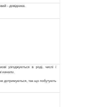
вий - довідника.
ові узгоджуються в роді, числі і
і канали
.
 не дотримуються, так що побутують