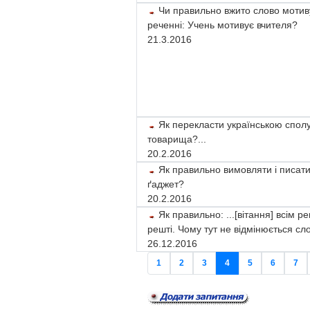
Чи правильно вжито слово мотиву
реченні: Учень мотивує вчителя?
21.3.2016
Як перекласти українською сполу
товарища?...
20.2.2016
Як правильно вимовляти і писати
ґаджет?
20.2.2016
Як правильно: ...[вітання] всім ре
решті. Чому тут не відмінюється сл
26.12.2016
1
2
3
4
5
6
7