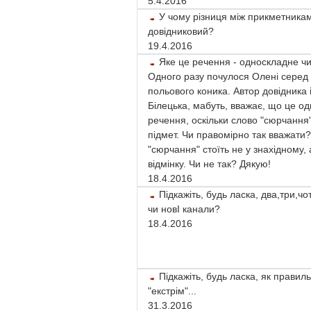
5.4.2016
У чому різниця між прикметникам
довідниковий?
19.4.2016
Яке це речення - односкладне чи
Одного разу почулося Олені серед
польового коника. Автор довідника
Білецька, мабуть, вважає, що це о
речення, оскільки слово "сюрчання"
підмет. Чи правомірно так вважати
"сюрчання" стоїть не у знахідному,
відмінку. Чи не так? Дякую!
18.4.2016
Підкажіть, будь ласка, два,три,ч
чи новІ канали?
18.4.2016
Підкажіть, будь ласка, як правил
"екстрім"...
31.3.2016