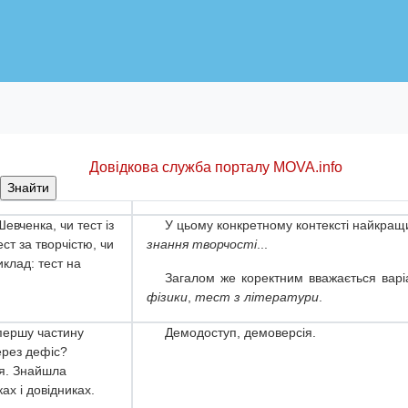
Довідкова служба порталу MOVA.info
Відповідь
евченка, чи тест із
У цьому конкретному контексті найкращ
ест за творчістю, чи
знання творчості
...
клад: тест на
Загалом же коректним вважається варіа
фізики
,
тест з літератури
.
 першу частину
Демодоступ, демоверсія.
ерез дефіс?
я. Знайшла
ах і довідниках.