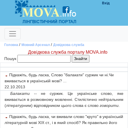
Вхід
/
/
Головна
Мовний Арсенал
Довідкова служба
Довідкова служба порталу MOVA.info
Пошук
Питання
Відповідь
Підкажіть, будь ласка, Слово "балакати" суржик чи ні.Чи
вживається в українській мові? ...
22.10.2013
Балакати
-- не суржик. Це українське слово, яке
вживається в розмовному мовленні. Стилістично нейтральним
(літературним) відповідником цього слова є слово
говорити
.
Підкажіть, будь ласка, чи вживали слово "круто" в українській
літературній мові XIX ст., і в який спосіб? Як правильно його