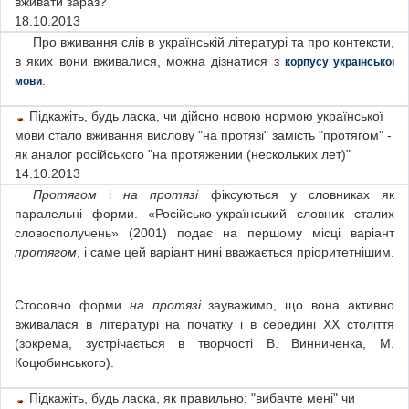
вживати зараз?
18.10.2013
Про вживання слів в українській літературі та про контексти,
в яких вони вживалися, можна дізнатися з
корпусу української
.
мови
Підкажіть, будь ласка, чи дійсно новою нормою української
мови стало вживання вислову "на протязі" замість "протягом" -
як аналог російського "на протяжении (нескольких лет)"
14.10.2013
Протягом
і
на протязі
фіксуються у словниках як
паралельні форми.
«Російсько-український словник сталих
словосполучень» (2001) подає на першому місці варіант
протягом
, і саме цей варіант нині вважається пріоритетнішим.
Стосовно форми
на протязі
зауважимо, що вона активно
вживалася в літературі на початку і в середині ХХ століття
(зокрема, зустрічається в творчості В. Винниченка, М.
Коцюбинського).
Підкажіть, будь ласка, як правильно: "вибачте мені" чи