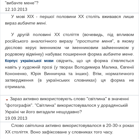
"вибачте мене"?
12.10.2013
У мові ХІХ - першої половини ХХ століть вживався лише
вираз
вибачте мені
.
У другій половині ХХ століття (вочевидь, під впливом
російського аналогічного виразу "
простите меня
", в якому
дієслово керує іменником чи іменниковим займенником у
родовому відмінку) набуває поширення форма
вибачте мене
.
свідчить, що ця форма з'являється
Корпус української мови
навіть у художній прозі (у творах Володимира Малика, Євгенії
Кононенко, Юрія Винничука та інших). Втім, норматичного
затвердження (в українських словниках) ця форма не
отримала.
Зараз активно використовують слово "світлина" в значенні
"фотографія". "Світлина" використовувалося у дорадянській
Україні чи його вигадали нещодавно?
19.09.2013
Слово
світлина
активно використовувалося в 20-30-х роках
ХХ століття. Воно зафіксоване у словниках того часу.