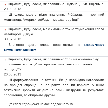
Підкажіть, будь ласка, як правильно "індіанець" чи "індієць"?
20.08.2013
Ці слова мають різне значення.
Індіанець
-- корінний
мешканець Америки,
індієць
-- мешканець Індії.
Підкажіть, будь ласка, максимально точне тлумачення слова
незабаром. Дякую
30.07.2013
Значення цього слова пояснюються в
академічному
.
тлумачному словнику
Підкажіть, будь ласка, як правильно "при максимальному
спрощенні інструкції" чи "при максимально спрощенній
інструкції"?
20.06.2013
Ці формулювання не тотожні. Якщо необхідно наголосити
на процесі спрощення, обирайте перший варіант. А якщо
важливіше зробити акцент на самій інструкції як результаті
спрощення, то обирайте другий.
(У слові
спрощеній
немає подвоєного
н
).