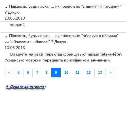
Підкажіть, будь ласка, ... як правильно "згідний" чи "згодний"
? Дякую.
13.06.2013
згодний
Підкажіть, будь ласка, ... як правильно "обличчя в обличчя"
чи "обличчям в обличчя" ? Дякую.
13.06.2013
Ви маєте на увазі переклад французької ідіоми
tête-à-tête
?
Українсько мовою її передають прислівником
віч-на-віч
.
<
5
6
7
8
9
10
11
12
13
>