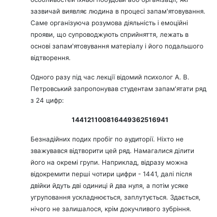
зазвичай виявляє людина в процесі запам'ятовування.
Саме організуюча розумова діяльність і емоційні
прояви, що супроводжують сприйняття, лежать в
основі запам'ятовування матеріалу і його подальшого
відтворення.
Одного разу під час лекції відомий психолог А. В.
Петровський запропонував студентам запам'ятати ряд
з 24 цифр:
144121100816449362516941
Безнадійних подих пробіг по аудиторії. Ніхто не
зважувався відтворити цей ряд. Намагалися ділити
його на окремі групи. Наприклад, відразу можна
відокремити перші чотири цифри - 1441, далі після
двійки йдуть дві одиниці й два нуля, а потім усяке
угруповання ускладнюється, заплутується. Здається,
нічого не залишалося, крім докучливого зубріння.