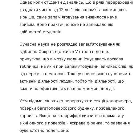
Однак коли студенти дізнались, що в ряді перераховані
квадрати чисел від 12 до 1, він запам'ятався миттєво,
вірніше, саме запам'ятовування виявилося наче
зайвим. Воно практично вже не залежало від
здібностей студентів.
Сучасна наука не розглядає запам'ятовування як
відбиття. Сократ, що жив в V столітті до н.е.,
припускав, що в мозку людини існує якась воскова
табличка, на якій при запам'ятовуванні виникає слід, як
від персня з печаткою. Таке уявлення явно суперечить
активній діяльності людей, тобто тій діяльності, що
визначає ефективність власне мнемонічної дії.
Усім відомо, як важко перерахувати секції калорифера,
поверхи багатоповерхового будинку, позбавленого
карнизів. Якщо на калорифері виявиться пляма, а у
вікні одного з поверхів - яскрава фіранка, то завдання
буде істотно полегшене.