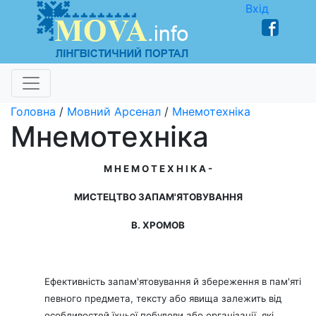
Вхід
Головна
/
Мовний Арсенал
/
Мнемотехніка
Мнемотехніка
М Н Е М О Т Е Х Н І К А -
МИСТЕЦТВО ЗАПАМ'ЯТОВУВАННЯ
В. ХРОМОВ
Ефективність запам'ятовування й збереження в пам'яті
певного предмета, тексту або явища залежить від
особливостей їхньої побудови або організації, які