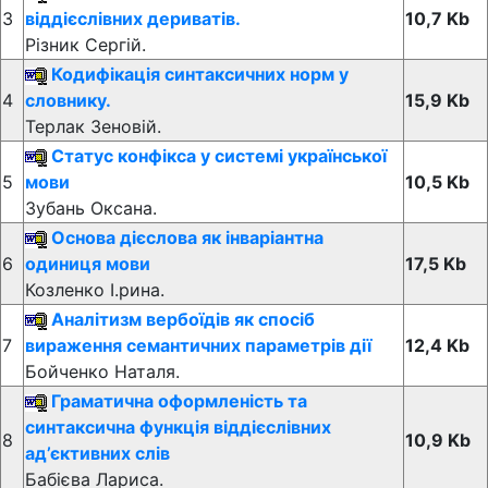
3
віддієслівних дериватів.
10,7 Kb
Різник Сергій.
Кодифікація синтаксичних норм у
4
словнику.
15,9 Kb
Терлак Зеновій.
Статус конфікса у системі української
5
мови
10,5 Kb
Зубань Оксана.
Основа дієслова як інваріантна
6
одиниця мови
17,5 Kb
Козленко І.рина.
Аналітизм вербоїдів як спосіб
7
вираження семантичних параметрів дії
12,4 Kb
Бойченко Наталя.
Граматична оформленість та
синтаксична функція віддієслівних
8
10,9 Kb
ад’єктивних слів
Бабієва Лариса.