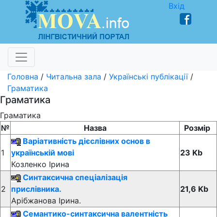
Вхід
Головна
/
Читальна зала
/
Українські публікації
/
Граматика
Граматика
Граматика
№
Назва
Розмір
Варіативність дієслівних основ в
1
українській мові
23 Kb
Козленко Ірина
Синтаксична спеціалізація
2
прислівника.
21,6 Kb
Арібжанова Ірина.
Семантико-синтаксична валентність