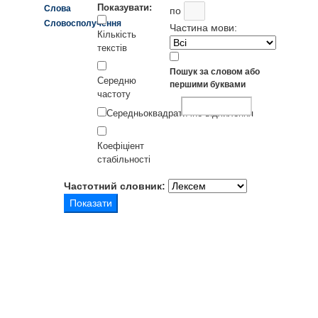
Показувати:
Слова
по
Словосполучення
Частина мови:
Кількість
текстів
Пошук за словом або
Середню
першими буквами
частоту
Середньоквадратичне відхилення
Коефіціент
стабільності
Частотний словник: